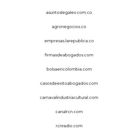
asuntoslegales.com.co
agronegocios.co
empresas.larepublica.co
firmasdeabogados.com
bolsaencolombia.com
casosdeexitoabogados.com
carnavalindustriacultural.com
canalrcn.com
rcnradio.com