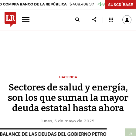
$ 408.498,97
+$ 8.753,81
+2,19%
ANCO DE LA REPÚBLICA
TASA D
SUSCRÍBASE
HACIENDA
Sectores de salud y energía,
son los que suman la mayor
deuda estatal hasta ahora
lunes, 5 de mayo de 2025