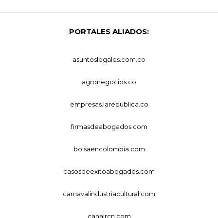
PORTALES ALIADOS:
asuntoslegales.com.co
agronegocios.co
empresas.larepublica.co
firmasdeabogados.com
bolsaencolombia.com
casosdeexitoabogados.com
carnavalindustriacultural.com
canalrcn.com