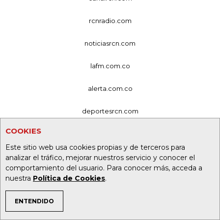
rcnradio.com
noticiasrcn.com
lafm.com.co
alerta.com.co
deportesrcn.com
COOKIES
Organización Ardila Lülle - oal.com.co
Este sitio web usa cookies propias y de terceros para
analizar el tráfico, mejorar nuestros servicio y conocer el
comportamiento del usuario. Para conocer más, acceda a
nuestra
Política de Cookies
.
ENTENDIDO
TEMAS DE INTERÉS