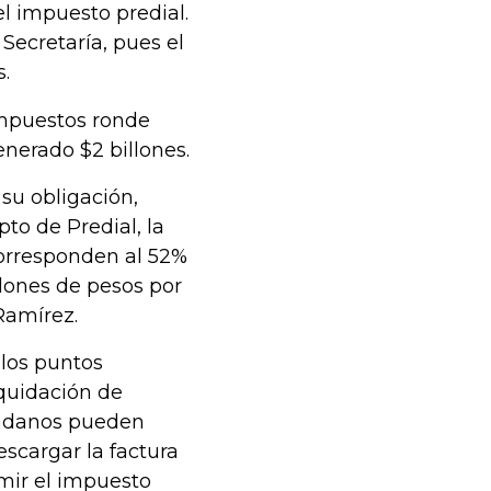
l impuesto predial.
Secretaría, pues el
.
impuestos ronde
enerado $2 billones.
su obligación,
to de Predial, la
corresponden al 52%
llones de pesos por
 Ramírez.
 los puntos
iquidación de
dadanos pueden
escargar la factura
umir el impuesto