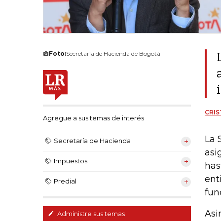
Foto:
Secretaría de Hacienda de Bogotá
CRIS
Agregue a sus temas de interés
La 
Secretaría de Hacienda
asi
Impuestos
has
ent
Predial
fun
Asi
Administre sus temas