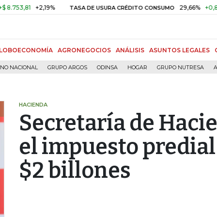
,81
+2,19%
29,66%
+0,87%
+3
TASA DE USURA CRÉDITO CONSUMO
LOBOECONOMÍA
AGRONEGOCIOS
ANÁLISIS
ASUNTOS LEGALES
RNO NACIONAL
GRUPO ARGOS
ODINSA
HOGAR
GRUPO NUTRESA
A
HACIENDA
Secretaría de Haci
el impuesto predia
$2 billones