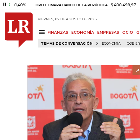
+1,40%
$ 408.498,97
+$ 8.753
ORO COMPRA BANCO DE LA REPÚBLICA
VIERNES, 07 DE AGOSTO DE 2026
FINANZAS
ECONOMÍA
EMPRESAS
OCIO
G
TEMAS DE CONVERSACIÓN
ECONOMÍA
GOBIE