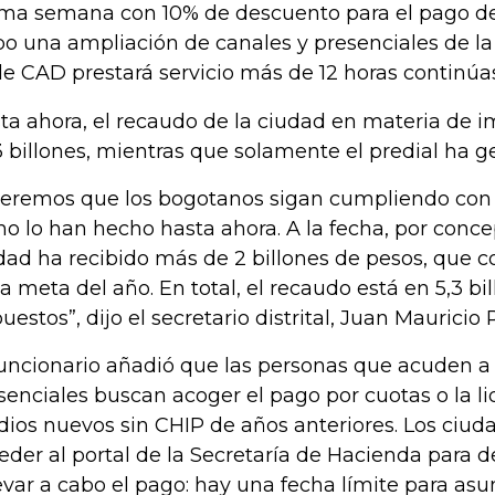
ima semana con 10% de descuento para el pago de
o una ampliación de canales y presenciales de la 
e CAD prestará servicio más de 12 horas continúas
ta ahora, el recaudo de la ciudad en materia de 
3 billones, mientras que solamente el predial ha g
eremos que los bogotanos sigan cumpliendo con 
o lo han hecho hasta ahora. A la fecha, por concep
dad ha recibido más de 2 billones de pesos, que 
la meta del año. En total, el recaudo está en 5,3 bi
uestos”, dijo el secretario distrital, Juan Mauricio
funcionario añadió que las personas que acuden a
senciales buscan acoger el pago por cuotas o la l
dios nuevos sin CHIP de años anteriores. Los ciu
eder al portal de la Secretaría de Hacienda para d
levar a cabo el pago: hay una fecha límite para as