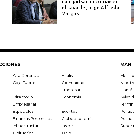
compulsaron copias en
el caso de Jorge Alfredo
Vargas
CCIONES
MANT
Alta Gerencia
Análisis
Mesa d
Caja Fuerte
Comunidad
Nuestr
Empresarial
Contác
Directorio
Economía
Aviso 
Empresarial
Términ
Especiales
Eventos
Políti
Finanzas Personales
Globoeconomía
Polític
Infraestructura
Inside
Superi
Obituarios
Ocio