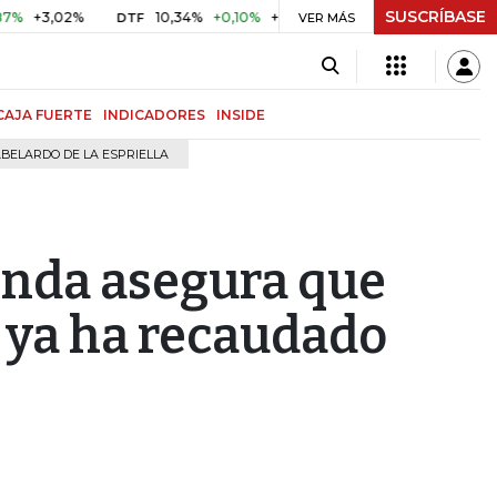
SUSCRÍBASE
,02%
10,34%
+0,10%
+0,98%
$ 416,91
+$ 0,05
+0,0
DTF
VER MÁS
UVR
CAJA FUERTE
INDICADORES
INSIDE
BELARDO DE LA ESPRIELLA
enda asegura que
l ya ha recaudado