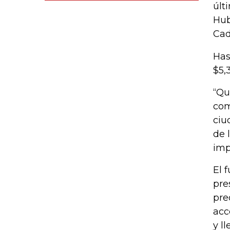
últ
Hub
Cad
Has
$5,
“Qu
com
ciu
de 
imp
El 
pre
pre
acc
y l