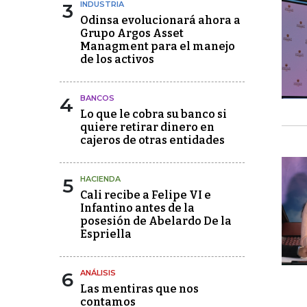
3
INDUSTRIA
Odinsa evolucionará ahora a
Grupo Argos Asset
Managment para el manejo
de los activos
4
BANCOS
Lo que le cobra su banco si
quiere retirar dinero en
cajeros de otras entidades
5
HACIENDA
Cali recibe a Felipe VI e
Infantino antes de la
posesión de Abelardo De la
Espriella
6
ANÁLISIS
Las mentiras que nos
contamos