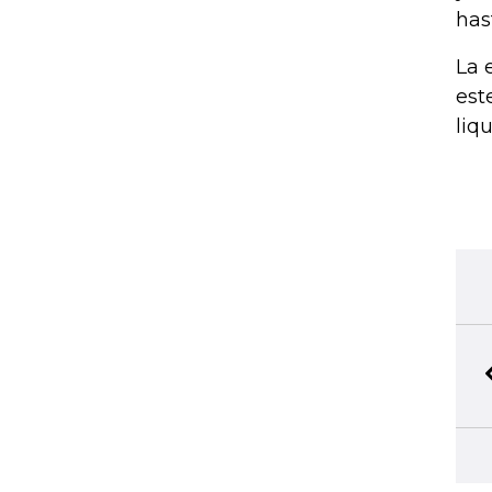
has
La 
est
liq