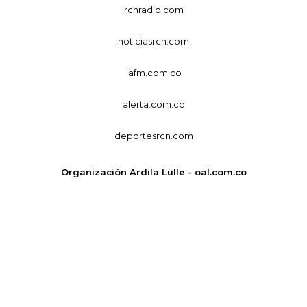
rcnradio.com
noticiasrcn.com
lafm.com.co
alerta.com.co
deportesrcn.com
Organización Ardila Lülle - oal.com.co