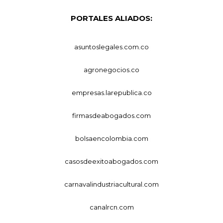
PORTALES ALIADOS:
asuntoslegales.com.co
agronegocios.co
empresas.larepublica.co
firmasdeabogados.com
bolsaencolombia.com
casosdeexitoabogados.com
carnavalindustriacultural.com
canalrcn.com