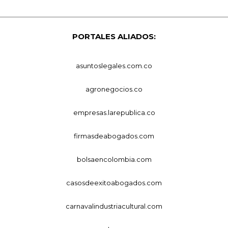
PORTALES ALIADOS:
asuntoslegales.com.co
agronegocios.co
empresas.larepublica.co
firmasdeabogados.com
bolsaencolombia.com
casosdeexitoabogados.com
carnavalindustriacultural.com