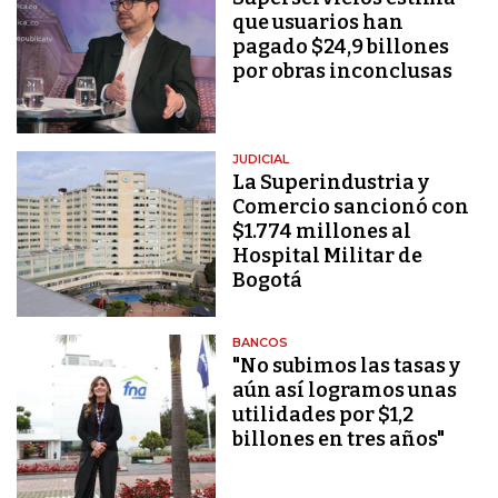
que usuarios han
pagado $24,9 billones
por obras inconclusas
JUDICIAL
La Superindustria y
Comercio sancionó con
$1.774 millones al
Hospital Militar de
Bogotá
BANCOS
"No subimos las tasas y
aún así logramos unas
utilidades por $1,2
billones en tres años"