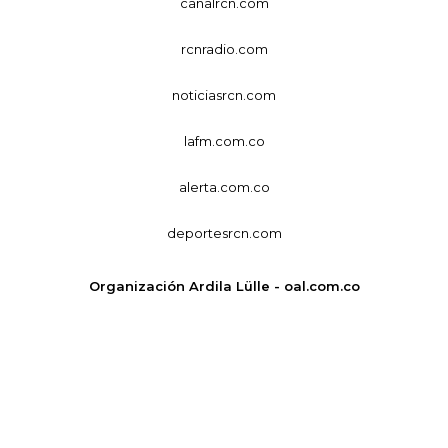
canalrcn.com
rcnradio.com
noticiasrcn.com
lafm.com.co
alerta.com.co
deportesrcn.com
Organización Ardila Lülle - oal.com.co