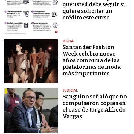
que usted debe seguir si
quiere solicitar un
crédito este curso
MODA
Santander Fashion
Week celebra nueve
años como una de las
plataformas de moda
más importantes
JUDICIAL
Sanguino señaló que no
compulsaron copias en
el caso de Jorge Alfredo
Vargas