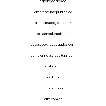
agronegocios.co
empresas.larepublica.co
firmasdeabogados.com
bolsaencolombia.com
casosdeexitoabogados.com
carnavalindustriacultural.com
canalrcn.com
rcnradio.com
noticiasrcn.com
lafm.com.co