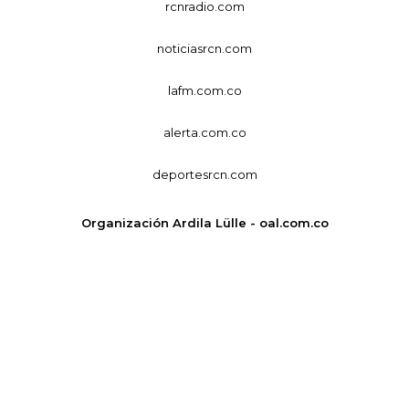
rcnradio.com
noticiasrcn.com
lafm.com.co
alerta.com.co
deportesrcn.com
Organización Ardila Lülle - oal.com.co