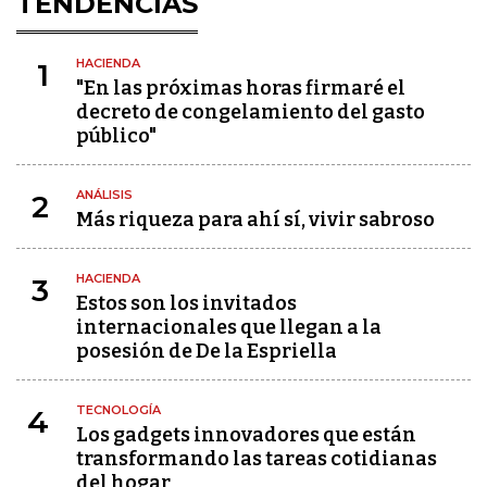
TENDENCIAS
HACIENDA
1
"En las próximas horas firmaré el
decreto de congelamiento del gasto
público"
ANÁLISIS
2
Más riqueza para ahí sí, vivir sabroso
HACIENDA
3
Estos son los invitados
internacionales que llegan a la
posesión de De la Espriella
TECNOLOGÍA
4
Los gadgets innovadores que están
transformando las tareas cotidianas
del hogar