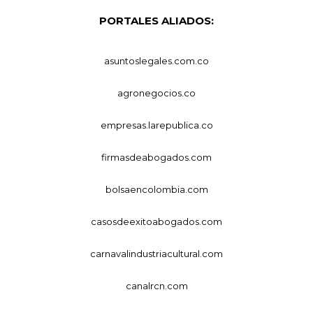
PORTALES ALIADOS:
asuntoslegales.com.co
agronegocios.co
empresas.larepublica.co
firmasdeabogados.com
bolsaencolombia.com
casosdeexitoabogados.com
carnavalindustriacultural.com
canalrcn.com