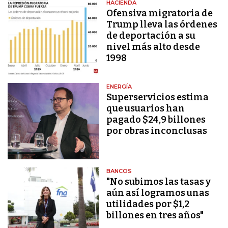
HACIENDA
Ofensiva migratoria de
Trump lleva las órdenes
de deportación a su
nivel más alto desde
1998
ENERGÍA
Superservicios estima
que usuarios han
pagado $24,9 billones
por obras inconclusas
BANCOS
"No subimos las tasas y
aún así logramos unas
utilidades por $1,2
billones en tres años"