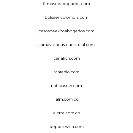
firmasdeabogados.com
bolsaencolombia.com
casosdeexitoabogados.com
carnavalindustriacultural.com
canalrcn.com
rcnradio.com
noticiasrcn.com
lafm.com.co
alerta.com.co
deportesrcn.com