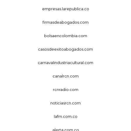
empresas.larepublica.co
firmasdeabogados.com
bolsaencolombia.com
casosdeexitoabogados.com
carnavalindustriacultural.com
canalrcn.com
rcnradio.com
noticiasrcn.com
lafm.com.co
alerta.com.co