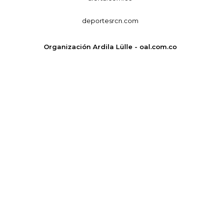
deportesrcn.com
Organización Ardila Lülle - oal.com.co