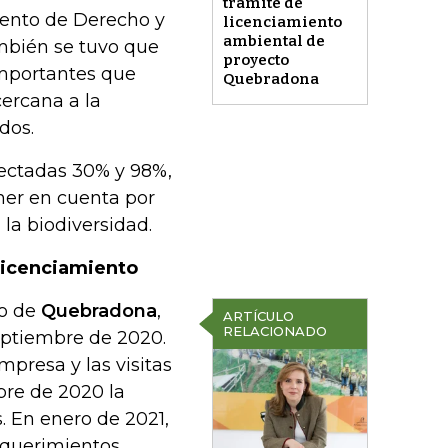
trámite de
mento de Derecho y
licenciamiento
ambiental de
mbién se tuvo que
proyecto
mportantes que
Quebradona
ercana a la
dos.
ectadas 30% y 98%,
ener en cuenta por
la biodiversidad.
 licenciamiento
ro de
Quebradona
,
ARTÍCULO
RELACIONADO
eptiembre de 2020.
presa y las visitas
bre de 2020 la
. En enero de 2021,
equerimientos.