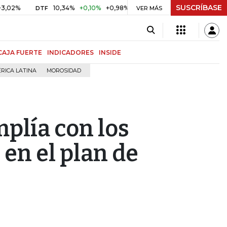
SUSCRÍBASE
10,34%
+0,10%
+0,98%
$ 416,86
+$ 0,05
+0,01%
DTF
UVR
VER MÁS
CAJA FUERTE
INDICADORES
INSIDE
RICA LATINA
MOROSIDAD
plía con los
en el plan de