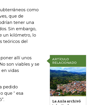
 subterráneos como
aves, que de
odrían tener una
dos. Sin embargo,
e un kilómetro, lo
 teóricos del
poner allí unos
ARTÍCULO
RELACIONADO
No son viables y se
 en vidas
ya pedido
o que “ esa
”.
La Anla archivó