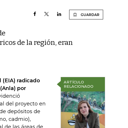
GUARDAR
de
ricos de la región, eran
 (EIA) radicado
ARTÍCULO
RELACIONADO
(Anla) por
videnció
l del proyecto en
de depósitos de
mo, cadmio),
al de las áreas de