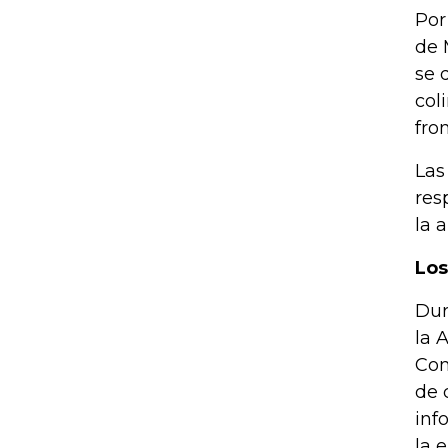
Por
de 
se 
col
fro
Las
res
la 
Los
Dur
la 
Com
de 
inf
la 