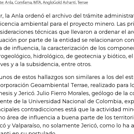
r, la Anla ordenó el archivo del trámite administr
licencia ambiental para el proyecto minero. Las pr
sideraciones técnicas que llevaron a ordenar el ar
uación por parte de la entidad se relacionaron con:
a de influencia, la caracterización de los compone
rogeológico, hidrológico, de geotecnia y biótico, e
aves y a la subsidencia, entre otros.
unos de estos hallazgos son similares a los del es
Corporación Geoambiental Terrae, realizado para l
esis y Jericó. Julio Fierro Morales, geólogo de la 
ente de la Universidad Nacional de Colombia, expl
ncipales contradicciones está que la actividad min
o área de influencia a buena parte de los territor
icó y Valparaíso, no solamente Jericó, como lo ha
anti en su postulado.