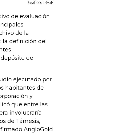
ativo de evaluación
incipales
chivo de la
 la definición del
ntes
l depósito de
tudio ejecutado por
os habitantes de
corporación y
icó que entre las
era involucraría
ios de Támesis,
 afirmado AngloGold