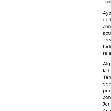
Aye
de 
con
act
áre
hid
rel
Alg
la 
Tám
doc
pri
com
Jer
Ash