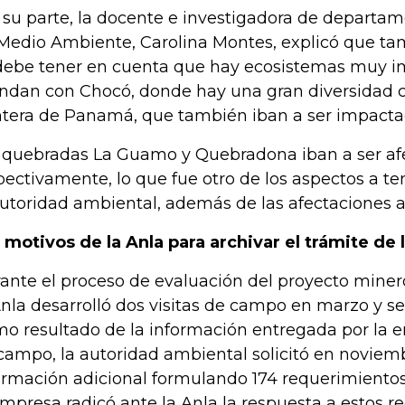
 su parte, la docente e investigadora de departa
Medio Ambiente, Carolina Montes, explicó que ta
debe tener en cuenta que hay ecosistemas muy i
indan con Chocó, donde hay una gran diversidad c
ntera de Panamá, que también iban a ser impacta
 quebradas La Guamo y Quebradona iban a ser af
pectivamente, lo que fue otro de los aspectos a t
autoridad ambiental, además de las afectaciones a 
 motivos de la Anla para archivar el trámite de
ante el proceso de evaluación del proyecto mine
Anla desarrolló dos visitas de campo en marzo y s
o resultado de la información entregada por la em
campo, la autoridad ambiental solicitó en noviem
ormación adicional formulando 174 requerimientos
empresa radicó ante la Anla la respuesta a estos r