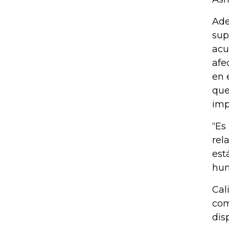
Ade
sup
acu
afe
en 
que
imp
“Es
rel
est
hum
Cal
com
dis