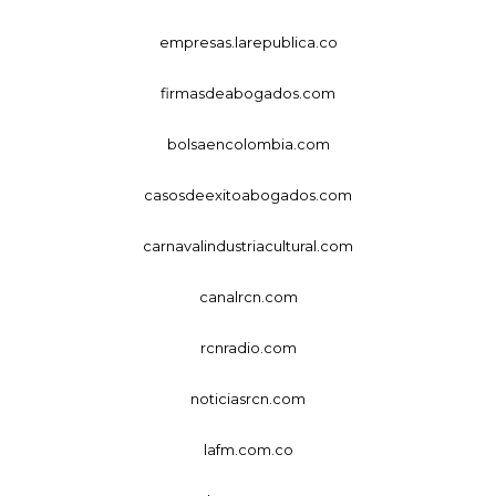
empresas.larepublica.co
firmasdeabogados.com
bolsaencolombia.com
casosdeexitoabogados.com
carnavalindustriacultural.com
canalrcn.com
rcnradio.com
noticiasrcn.com
lafm.com.co