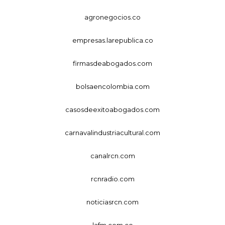
agronegocios.co
empresas.larepublica.co
firmasdeabogados.com
bolsaencolombia.com
casosdeexitoabogados.com
carnavalindustriacultural.com
canalrcn.com
rcnradio.com
noticiasrcn.com
lafm.com.co