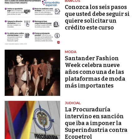
BANCOS
Conozca los seis pasos
que usted debe seguir si
quiere solicitar un
crédito este curso
MODA
Santander Fashion
Week celebra nueve
años como una de las
plataformas de moda
más importantes
JUDICIAL
La Procuraduría
intervino en sanción
que iba a imponer la
Superindustria contra
Ecopetrol