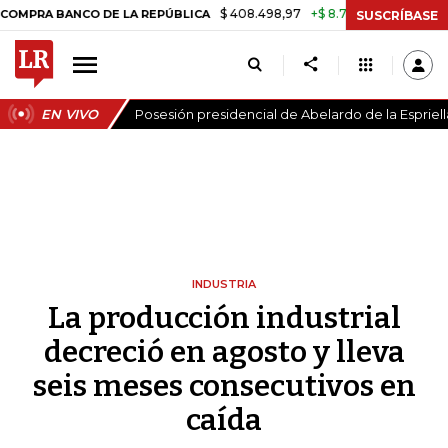
$ 408.498,97
+$ 8.753,81
+2,19%
BANCO DE LA REPÚBLICA
TASA D
SUSCRÍBASE
EN VIVO
Posesión presidencial de Abelardo de la Espriell
INDUSTRIA
La producción industrial
decreció en agosto y lleva
seis meses consecutivos en
caída