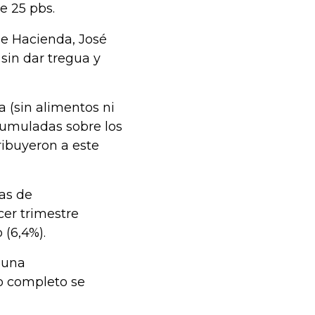
e 25 pbs.
de Hacienda, José
sin dar tregua y
ca (sin alimentos ni
cumuladas sobre los
tribuyeron a este
as de
cer trimestre
 (6,4%).
 una
ño completo se