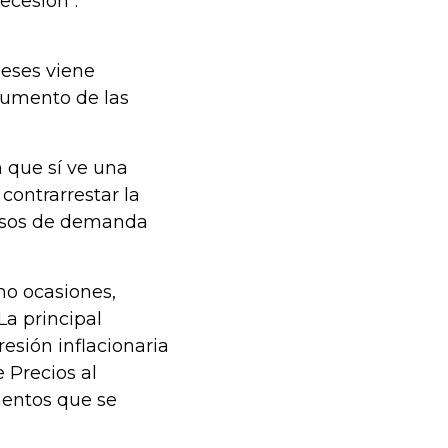
ecesión".
meses viene
aumento de las
n que sí ve una
contrarrestar la
cesos de demanda
ho ocasiones,
La principal
resión inflacionaria
 Precios al
mentos que se