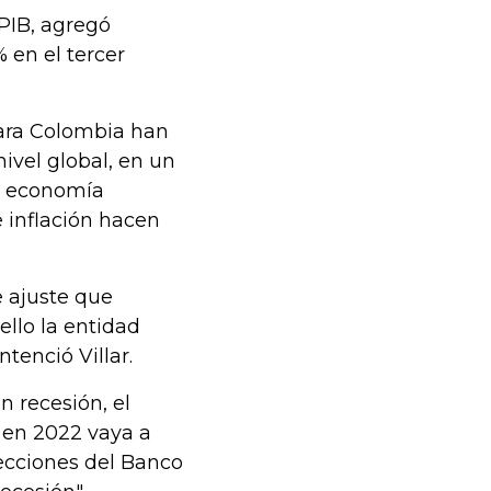
 PIB, agregó
 en el tercer
para Colombia han
vel global, en un
la economía
 inflación hacen
e ajuste que
ello la entidad
tenció Villar.
n recesión, el
 en 2022 vaya a
yecciones del Banco