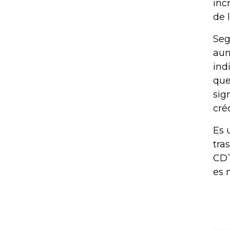
inc
de 
Seg
aum
ind
que
sig
cré
Es 
tra
CDT
es 