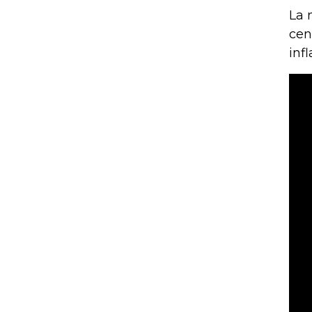
La 
cen
inf