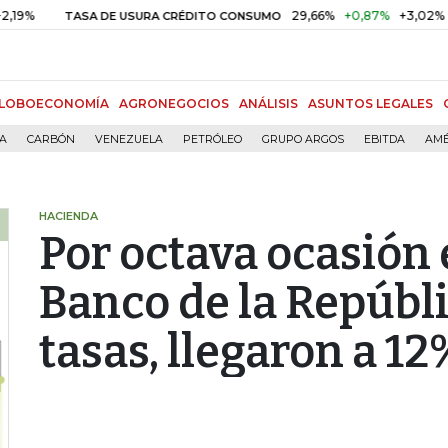
29,66%
+0,87%
+3,02%
TASA DE USURA CRÉDITO CONSUMO
DT
LOBOECONOMÍA
AGRONEGOCIOS
ANÁLISIS
ASUNTOS LEGALES
ÍA
CARBÓN
VENEZUELA
PETRÓLEO
GRUPO ARGOS
EBITDA
AMÉ
HACIENDA
Por octava ocasión e
Banco de la Repúbli
tasas, llegaron a 12