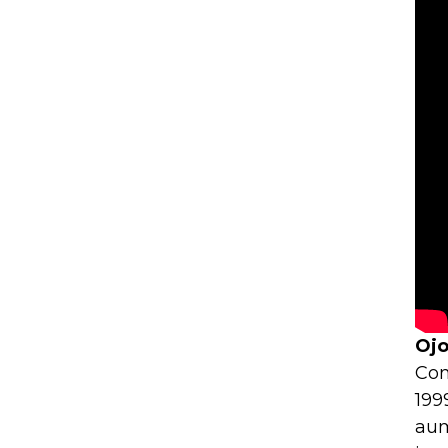
Ojo
Con
199
aum