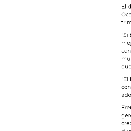
El 
Oca
tri
"Si
mej
con
mun
que
"El
con
ado
Fre
ger
cre