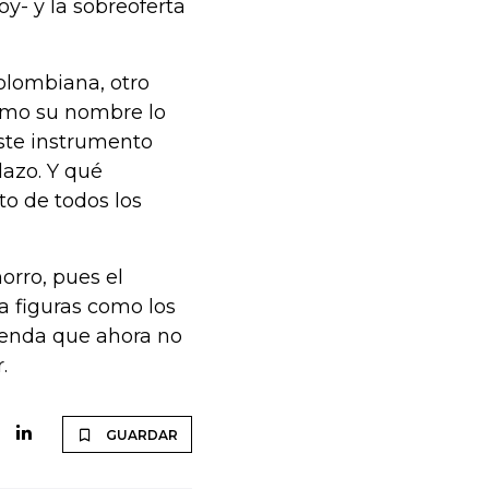
y- y la sobreoferta
olombiana, otro
como su nombre lo
Este instrumento
lazo. Y qué
to de todos los
orro, pues el
a figuras como los
ienda que ahora no
.
GUARDAR