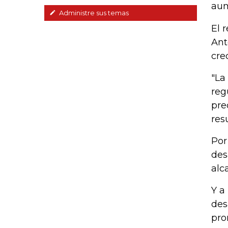
aum
Administre sus temas
El 
Ant
cre
"La
reg
pre
resu
Por
des
alc
Y a
des
pro