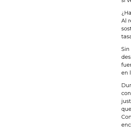
sí 
¿Ha
Al 
sos
tas
Sin
des
fue
en 
Dur
con
jus
que
Con
enc