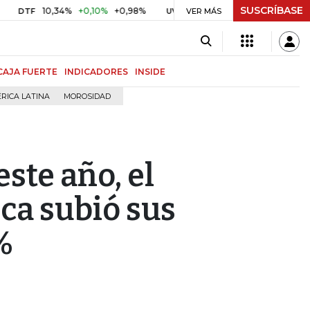
SUSCRÍBASE
10,34%
+0,10%
+0,98%
$ 416,86
+$ 0,05
+0,01%
F
UVR
VER MÁS
BITCO
CAJA FUERTE
INDICADORES
INSIDE
RICA LATINA
MOROSIDAD
ste año, el
ca subió sus
%