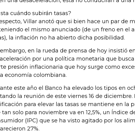
ven una desaceleración, esta no conducirán a una r
sta cuándo subirán tasas?
respecto, Villar anotó que si bien hace un par de 
teniendo el mismo anunciado (de un freno en el 
as), la inflación no ha abierto dicha posibilidad.
 embargo, en la rueda de prensa de hoy insistió e
aceleración por una política monetaria que busca 
rte presión inflacionaria que hoy surge como ex
la economía colombiana.
ante este año el Banco ha elevado los tipos en oc
tando la reunión de este viernes 16 de diciembre. 
tificación para elevar las tasas se mantiene en la p
 tan solo para noviembre va en 12,5%, un Índice de
sumidor (IPC) que se ha visto agitado por los ali
arecieron 27%.