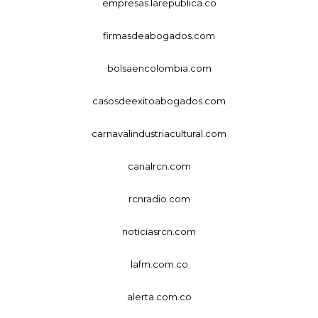
empresas.larepublica.co
firmasdeabogados.com
bolsaencolombia.com
casosdeexitoabogados.com
carnavalindustriacultural.com
canalrcn.com
rcnradio.com
noticiasrcn.com
lafm.com.co
alerta.com.co