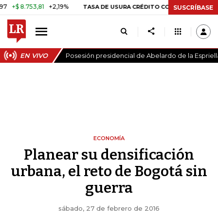
.753,81
+2,19%
29,66%
+0,87
TASA DE USURA CRÉDITO CONSUMO
SUSCRÍBASE
EN VIVO
Posesión presidencial de Abelardo de la Espriell
ECONOMÍA
Planear su densificación
urbana, el reto de Bogotá sin
guerra
sábado, 27 de febrero de 2016