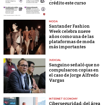
crédito este curso
MODA
Santander Fashion
Week celebra nueve
años como una de las
plataformas de moda
más importantes
JUDICIAL
Sanguino señaló que no
compulsaron copias en
el caso de Jorge Alfredo
Vargas
INTERNET ECONOMY
Ciberseguridad: del área