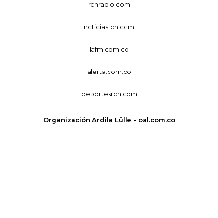
rcnradio.com
noticiasrcn.com
lafm.com.co
alerta.com.co
deportesrcn.com
Organización Ardila Lülle - oal.com.co