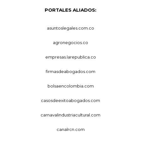
PORTALES ALIADOS:
asuntoslegales.com.co
agronegocios.co
empresas.larepublica.co
firmasdeabogados.com
bolsaencolombia.com
casosdeexitoabogados.com
carnavalindustriacultural.com
canalrcn.com