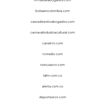
bolsaencolombia.com
casosdeexitoabogados.com
carnavalindustriacultural.com
canalrcn.com
rcnradio.com
noticiasrcn.com
lafm.com.co
alerta.com.co
deportesrcn.com