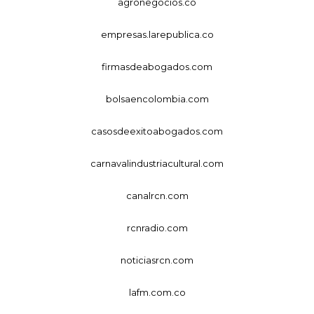
agronegocios.co
empresas.larepublica.co
firmasdeabogados.com
bolsaencolombia.com
casosdeexitoabogados.com
carnavalindustriacultural.com
canalrcn.com
rcnradio.com
noticiasrcn.com
lafm.com.co