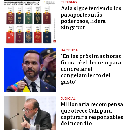
TURISMO
Asia sigue teniendo los
pasaportes más
poderosos, lidera
Singapur
HACIENDA
"En las próximas horas
firmaré el decreto para
concretar el
congelamiento del
gasto"
JUDICIAL
Millonaria recompensa
que ofrece Cali para
capturar a responsables
de incendio