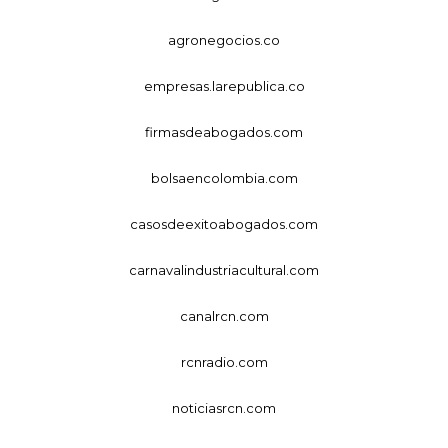
agronegocios.co
empresas.larepublica.co
firmasdeabogados.com
bolsaencolombia.com
casosdeexitoabogados.com
carnavalindustriacultural.com
canalrcn.com
rcnradio.com
noticiasrcn.com