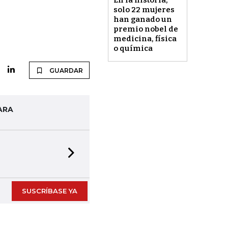
En la historia,
solo 22 mujeres
han ganado un
premio nobel de
medicina, física
o química
GUARDAR
ARA
Next slide
SUSCRÍBASE YA