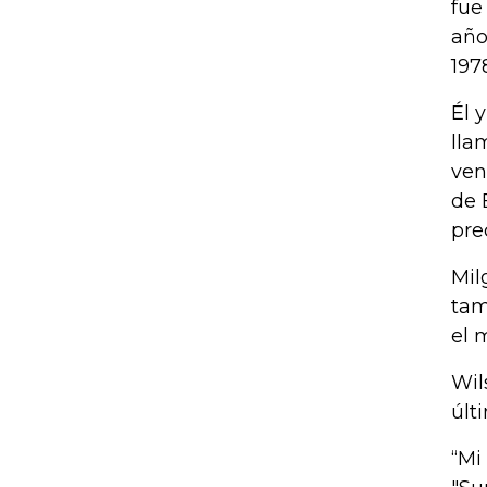
fue
año
197
Él 
lla
ven
de 
pre
Mil
tam
el 
Wil
últ
“Mi