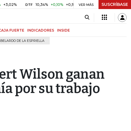
SUSCRÍBASE
%
10,34%
+0,10%
+0,98%
$ 416,91
+$ 0,05
+0,01%
DTF
UVR
VER MÁS
CAJA FUERTE
INDICADORES
INSIDE
BELARDO DE LA ESPRIELLA
ert Wilson ganan
a por su trabajo