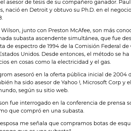
 el asesor de tesis de su compañero ganador. Pau
s, nació en Detroit y obtuvo su Ph.D. en el negoci
8.
y Wilson, junto con Preston McAfee, son más conoc
mada subasta ascendente simultánea, que fue desa
ta de espectro de 1994 de la Comisión Federal d
Estados Unidos. Desde entonces, el método se ha ut
cios en cosas como la electricidad y el gas.
grom asesoró en la oferta pública inicial de 2004 d
bién ha sido asesor de Yahoo !, Microsoft Corp y e
mundo, según su sitio web.
son fue interrogado en la conferencia de prensa s
imo que compró en una subasta.
 esposa me señala que compramos botas de esquí e