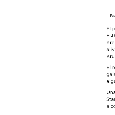
El 
Est
Kre
ali
Kru
El 
gal
alg
Una
Sta
a c