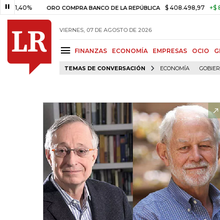
0%
$ 408.498,97
+$ 8.753,81
ORO COMPRA BANCO DE LA REPÚBLICA
VIERNES, 07 DE AGOSTO DE 2026
FINANZAS
ECONOMÍA
EMPRESAS
OCIO
G
TEMAS DE CONVERSACIÓN
ECONOMÍA
GOBIE