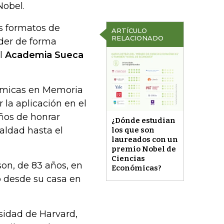
Nobel.
s formatos de
ARTÍCULO
RELACIONADO
nder de forma
al
Academia Sueca
ómicas en Memoria
la aplicación en el
años de honrar
¿Dónde estudian
aldad hasta el
los que son
laureados con un
premio Nobel de
Ciencias
son, de 83 años, en
Económicas?
o desde su casa en
sidad de Harvard,