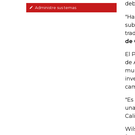
deb
Administre sus temas
"Ha
sub
tra
de 
El 
de 
mun
inv
cam
"Es
una
Cal
Wil