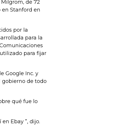
l Milgrom, de 72
o en Stanford en
idos por la
rrollada para la
e Comunicaciones
ilizado para fijar
e Google Inc. y
l gobierno de todo
obre qué fue lo
n Ebay ”, dijo.