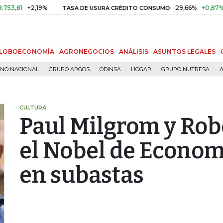
+2,19%
29,66%
+0,87%
+3,02
TASA DE USURA CRÉDITO CONSUMO
LOBOECONOMÍA
AGRONEGOCIOS
ANÁLISIS
ASUNTOS LEGALES
RNO NACIONAL
GRUPO ARGOS
ODINSA
HOGAR
GRUPO NUTRESA
A
CULTURA
Paul Milgrom y Rob
el Nobel de Economí
en subastas