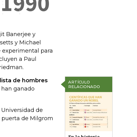
it Banerjee y
setts y Michael
e experimental para
ncluyen a Paul
riedman.
 lista de hombres
ARTÍCULO
RELACIONADO
o han ganado
 Universidad de
a puerta de Milgrom