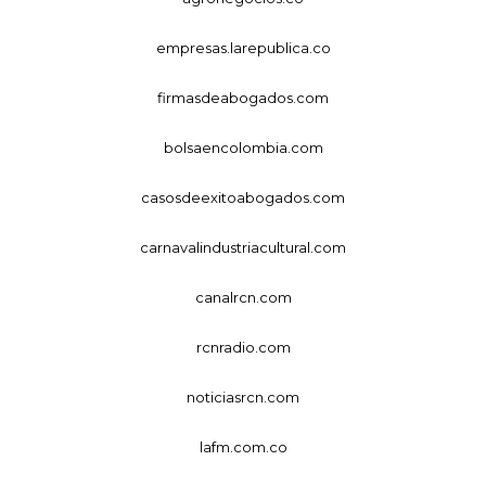
empresas.larepublica.co
firmasdeabogados.com
bolsaencolombia.com
casosdeexitoabogados.com
carnavalindustriacultural.com
canalrcn.com
rcnradio.com
noticiasrcn.com
lafm.com.co