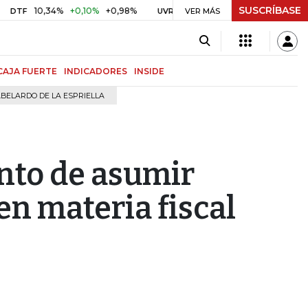
SUSCRÍBASE
10,34%
+0,10%
+0,98%
$ 417,01
+$ 0,05
+0,01%
UVR
VER MÁS
BITCOIN
CAJA FUERTE
INDICADORES
INSIDE
BELARDO DE LA ESPRIELLA
nto de asumir
n materia fiscal