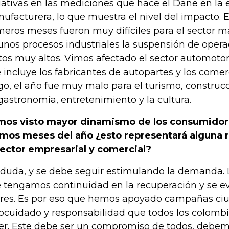
ativas en las mediciones que hace el Dane en la
ufacturera, lo que muestra el nivel del impacto. E
meros meses fueron muy difíciles para el sector m
unos procesos industriales la suspensión de oper
tos muy altos. Vimos afectado el sector automoto
 incluye los fabricantes de autopartes y los comer
go, el año fue muy malo para el turismo, construcc
gastronomía, entretenimiento y la cultura.
os visto mayor dinamismo de los consumidore
imos meses del año ¿esto representará alguna 
sector empresarial y comercial?
 duda, y se debe seguir estimulando la demanda. 
 tengamos continuidad en la recuperación y se e
rres. Es por eso que hemos apoyado campañas ci
ocuidado y responsabilidad que todos los colom
er. Este debe ser un compromiso de todos, debem