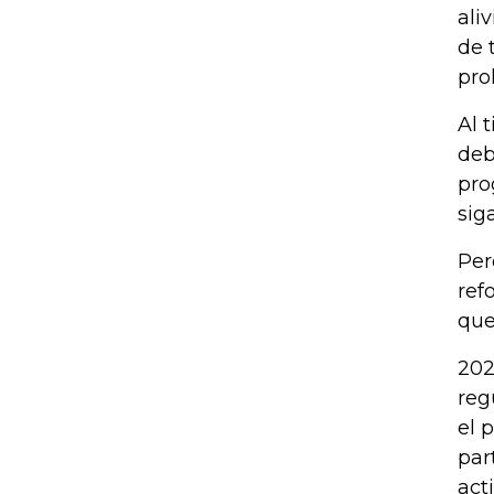
ali
de 
pro
Al 
deb
pro
sig
Per
ref
que
202
reg
el 
par
act