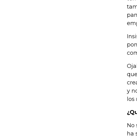
tam
pan
emp
Ins
pon
com
Oja
que
cre
y n
los
¿Qu
No 
ha 