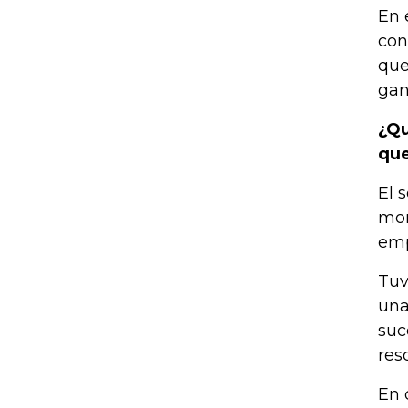
En 
con
que
gan
¿Qu
que
El 
mom
emp
Tuv
una
suc
res
En 