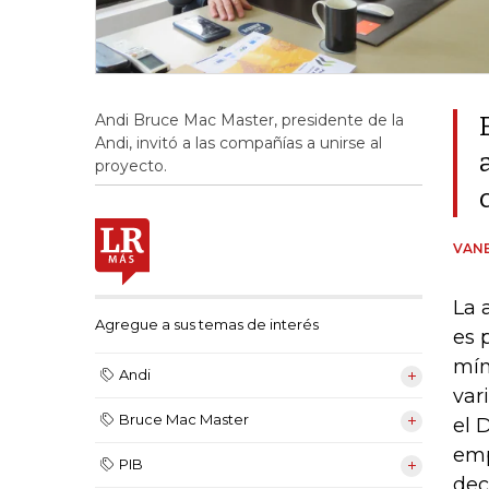
Andi Bruce Mac Master, presidente de la
Andi, invitó a las compañías a unirse al
proyecto.
VANE
La 
Agregue a sus temas de interés
es 
mín
Andi
var
Bruce Mac Master
el 
emp
PIB
dec