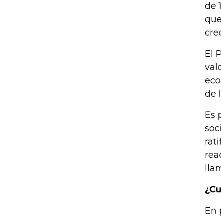
de 
que
cre
El 
val
eco
de 
Es 
soc
rat
rea
lla
¿Cu
En 