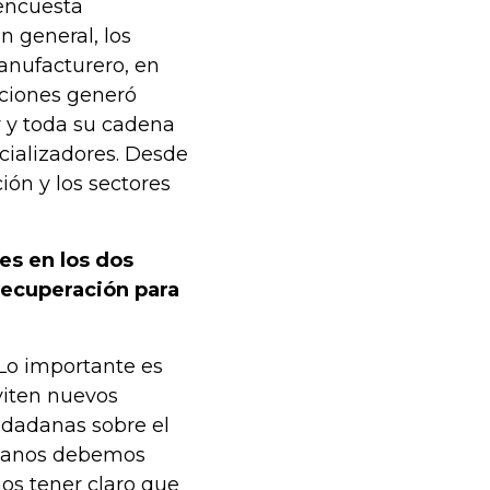
 encuesta
n general, los
anufacturero, en
aciones generó
r y toda su cadena
cializadores. Desde
ión y los sectores
s en los dos
recuperación para
Lo importante es
viten nuevos
udadanas sobre el
bianos debemos
os tener claro que