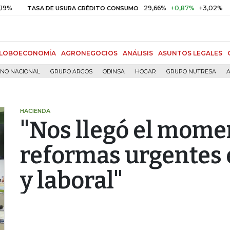
29,66%
+0,87%
+3,02%
TASA DE USURA CRÉDITO CONSUMO
DTF
LOBOECONOMÍA
AGRONEGOCIOS
ANÁLISIS
ASUNTOS LEGALES
RNO NACIONAL
GRUPO ARGOS
ODINSA
HOGAR
GRUPO NUTRESA
A
HACIENDA
"Nos llegó el mome
reformas urgentes e
y laboral"