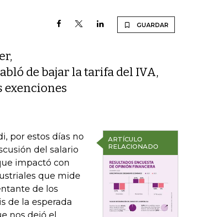
GUARDAR
er,
bló de bajar la tarifa del IVA,
s exenciones
, por estos días no
ARTÍCULO
RELACIONADO
cusión del salario
ue impactó con
dustriales que mide
ntante de los
is de la esperada
e nos dejó el