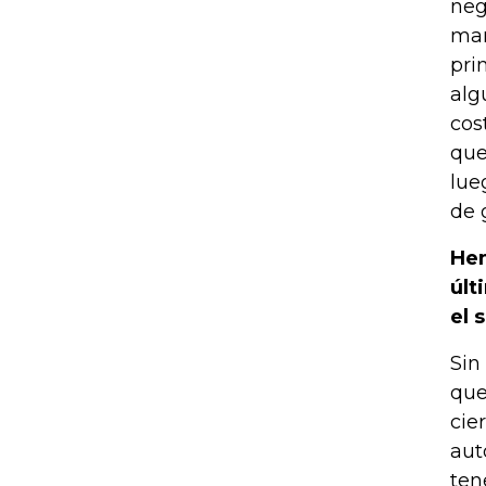
neg
man
pri
alg
cos
que
lue
de 
Hem
últ
el 
Sin
que
cie
aut
ten