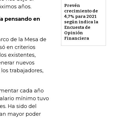
Prevén
róximos años.
crecimiento de
4,7% para 2021
ría pensando en
según indica la
Encuesta de
Opinión
Financiera
arco de la Mesa de
só en criterios
os existentes,
generar nuevos
los trabajadores,
ementar cada año
 salario mínimo tuvo
s. Ha sido del
ngan mayor poder