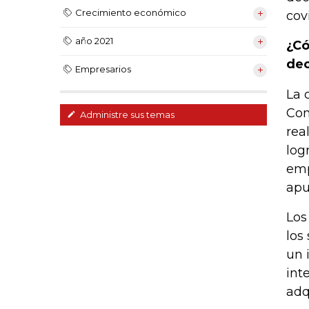
Crecimiento económico
cov
año 2021
¿Có
dec
Empresarios
La 
Con
Administre sus temas
rea
log
emp
apu
Los
los
un 
int
adq