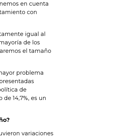
 tenemos en cuenta
rtamiento con
ctamente igual al
 mayoría de los
eraremos el tamaño
l mayor problema
s presentadas
olítica de
 de 14,7%, es un
año?
uvieron variaciones