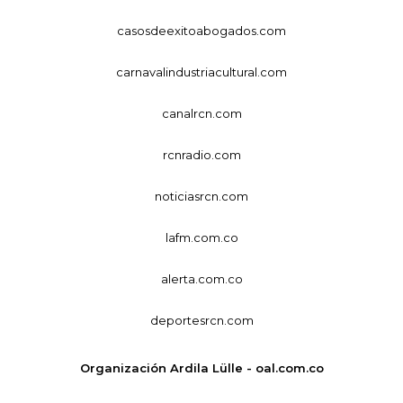
casosdeexitoabogados.com
carnavalindustriacultural.com
canalrcn.com
rcnradio.com
noticiasrcn.com
lafm.com.co
alerta.com.co
deportesrcn.com
Organización Ardila Lülle - oal.com.co