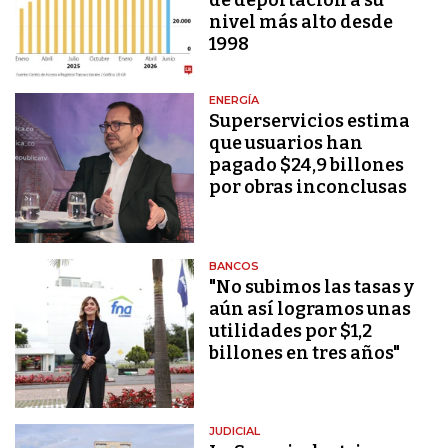
nivel más alto desde
1998
ENERGÍA
Superservicios estima
que usuarios han
pagado $24,9 billones
por obras inconclusas
BANCOS
"No subimos las tasas y
aún así logramos unas
utilidades por $1,2
billones en tres años"
JUDICIAL