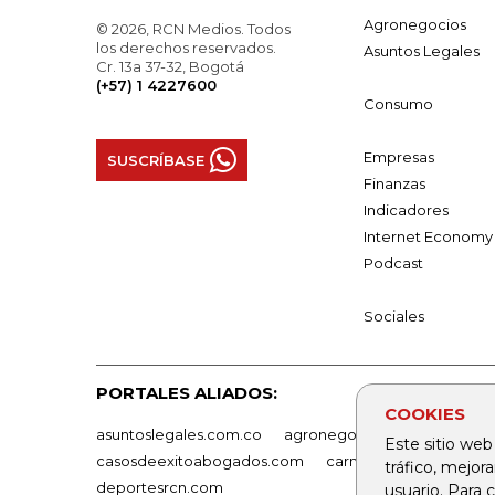
Agronegocios
© 2026, RCN Medios. Todos
los derechos reservados.
Asuntos Legales
Cr. 13a 37-32, Bogotá
(+57) 1 4227600
Consumo
Empresas
SUSCRÍBASE
Finanzas
Indicadores
Internet Economy
Podcast
Sociales
PORTALES ALIADOS:
COOKIES
asuntoslegales.com.co
agronegocios.co
empresas
Este sitio web
casosdeexitoabogados.com
carnavalindustriacultur
tráfico, mejor
deportesrcn.com
usuario. Para