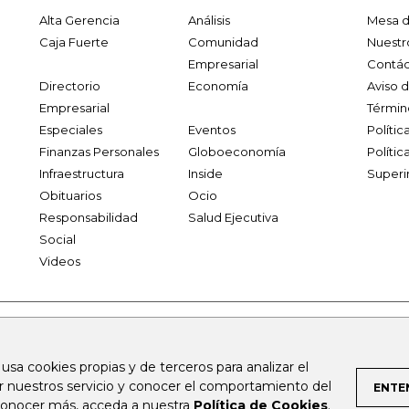
Alta Gerencia
Análisis
Mesa d
Caja Fuerte
Comunidad
Nuestr
Empresarial
Contác
Directorio
Economía
Aviso 
Empresarial
Términ
Especiales
Eventos
Políti
Finanzas Personales
Globoeconomía
Polític
Infraestructura
Inside
Superi
Obituarios
Ocio
Responsabilidad
Salud Ejecutiva
Social
Videos
.larepublica.co
firmasdeabogados.com
bolsaencolombia.com
 usa cookies propias y de terceros para analizar el
al.com
canalrcn.com
rcnradio.com
noticiasrcn.com
lafm.c
ar nuestros servicio y conocer el comportamiento del
ENTE
 conocer más, acceda a nuestra
Política de Cookies
.