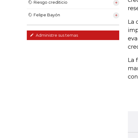
cre
Riesgo crediticio
res
Felipe Bayón
La 
imp
Administre sus temas
eva
cre
La 
man
con