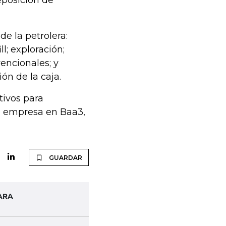
eposición de
de la petrolera:
l; exploración;
encionales; y
ón de la caja.
tivos para
la empresa en Baa3,
GUARDAR
ARA