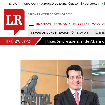
Posesión presidencial de Abelardo
EN VIVO
,40%
$ 408.498,97
+$ 8.753,
ORO COMPRA BANCO DE LA REPÚBLICA
VIERNES, 07 DE AGOSTO DE 2026
FINANZAS
ECONOMÍA
EMPRESAS
OCIO
G
TEMAS DE CONVERSACIÓN
ECONOMÍA
GOBIE
Posesión presidencial de Abelardo
EN VIVO