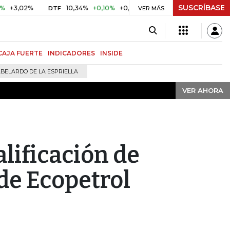
SUSCRÍBASE
VER AHORA
02%
10,34%
+0,10%
+0,98%
$ 416,91
+$ 0,05
+0,01%
DTF
UVR
VER MÁS
CAJA FUERTE
INDICADORES
INSIDE
BELARDO DE LA ESPRIELLA
VER AHORA
lificación de
de Ecopetrol