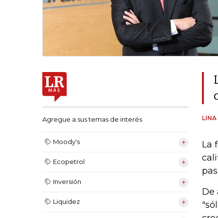
LINA
Agregue a sus temas de interés
Moody's
La 
cal
Ecopetrol
pas
Inversión
De 
Liquidez
"só