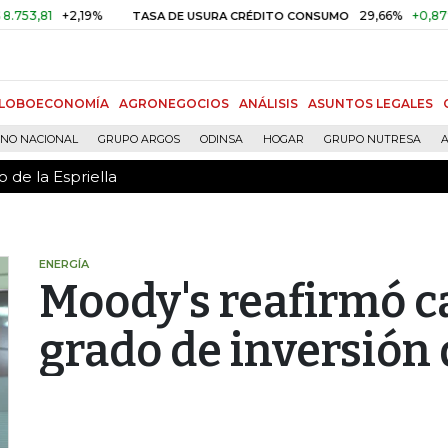
 de la Espriella
81
+2,19%
29,66%
+0,87%
+3,
TASA DE USURA CRÉDITO CONSUMO
LOBOECONOMÍA
AGRONEGOCIOS
ANÁLISIS
ASUNTOS LEGALES
RNO NACIONAL
GRUPO ARGOS
ODINSA
HOGAR
GRUPO NUTRESA
A
 de la Espriella
ENERGÍA
Moody's reafirmó ca
grado de inversión 