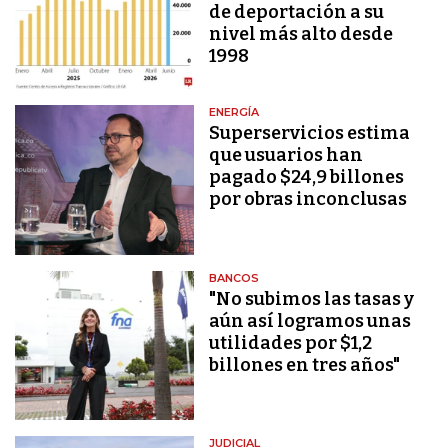
de deportación a su
nivel más alto desde
1998
ENERGÍA
Superservicios estima
que usuarios han
pagado $24,9 billones
por obras inconclusas
BANCOS
"No subimos las tasas y
aún así logramos unas
utilidades por $1,2
billones en tres años"
JUDICIAL