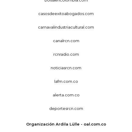
casosdeexitoabogados.com
carnavalindustriacultural.com
canalrcn.com
rcnradio.com
noticiasrcn.com
lafm.com.co
alerta.com.co
deportesrcn.com
Organización Ardila Lülle - oal.com.co