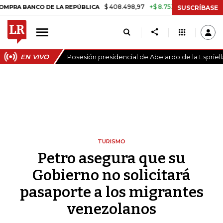
$ 408.498,97
+$ 8.753,81
+2,19%
ANCO DE LA REPÚBLICA
TASA D
SUSCRÍBASE
EN VIVO
Posesión presidencial de Abelardo de la Espriell
TURISMO
Petro asegura que su
Gobierno no solicitará
pasaporte a los migrantes
venezolanos