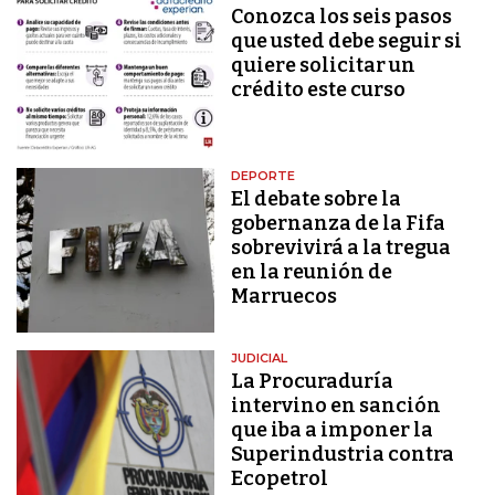
Conozca los seis pasos
que usted debe seguir si
quiere solicitar un
crédito este curso
DEPORTE
El debate sobre la
gobernanza de la Fifa
sobrevivirá a la tregua
en la reunión de
Marruecos
JUDICIAL
La Procuraduría
intervino en sanción
que iba a imponer la
Superindustria contra
Ecopetrol