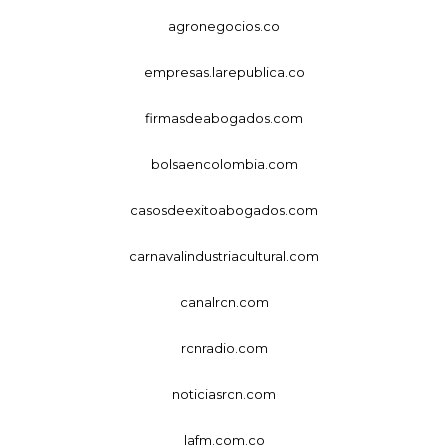
agronegocios.co
empresas.larepublica.co
firmasdeabogados.com
bolsaencolombia.com
casosdeexitoabogados.com
carnavalindustriacultural.com
canalrcn.com
rcnradio.com
noticiasrcn.com
lafm.com.co