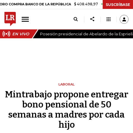
$ 408.498,97
+$ 8.753,81
+2,19%
PRA BANCO DE LA REPÚBLICA
T
SUSCRÍBASE
EN VIVO
Posesión presidencial de Abelardo de la Espriell
LABORAL
Mintrabajo propone entregar
bono pensional de 50
semanas a madres por cada
hijo