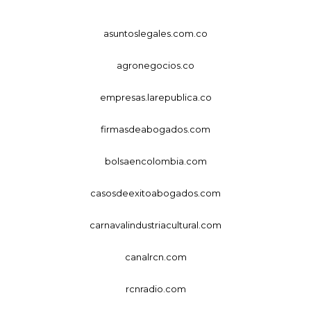
asuntoslegales.com.co
agronegocios.co
empresas.larepublica.co
firmasdeabogados.com
bolsaencolombia.com
casosdeexitoabogados.com
carnavalindustriacultural.com
canalrcn.com
rcnradio.com