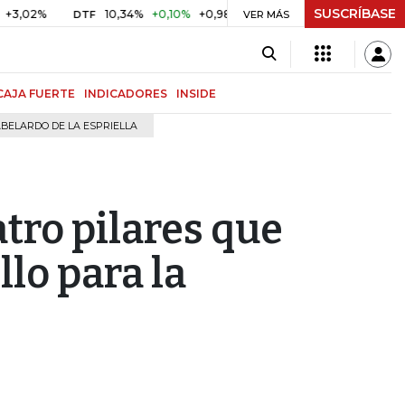
SUSCRÍBASE
10,34%
+0,10%
+0,98%
$ 416,91
+$ 0,05
+0,01%
DTF
UVR
VER MÁS
CAJA FUERTE
INDICADORES
INSIDE
BELARDO DE LA ESPRIELLA
tro pilares que
lo para la