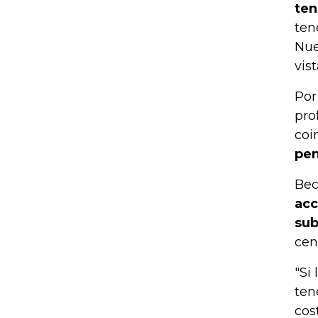
ten
ten
Nue
vist
Por
pro
coi
pen
Bec
acc
sub
cen
"Si
ten
cos