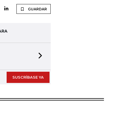
GUARDAR
ARA
Next slide
SUSCRÍBASE YA