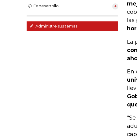
mej
Fedesarrollo
cob
las
Administre sus temas
hor
La 
con
aho
En 
uni
lle
Gob
que
"Se
adu
cap