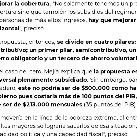
orar la cobertura.
"No solamente tenemos un pr
ertura sino que también los subsidios del régimen
 personas de más altos ingresos,
hay que mejorar
izontal
", precisó.
propuesta, entonces,
se divide en cuatro pilares: 
tributivo; un primer pilar, semicontributivo, u
rro obligatorio y un tercero de ahorro voluntari
el caso del cero, Mejía explica que
la propuesta es
versal plenamente subsidiado.
Sin embargo, par
vadero,
este no podría ser de $500.000 como ha
ierno pues costaría más de 100 puntos del PIB,
 ser de $213.000 mensuales
(35 puntos del PIB).
 movería en la línea de la pobreza extrema, al entr
ltos mayores se lograría sacarlos de esa situació
acidad política y una capacidad fiscal", precisó.