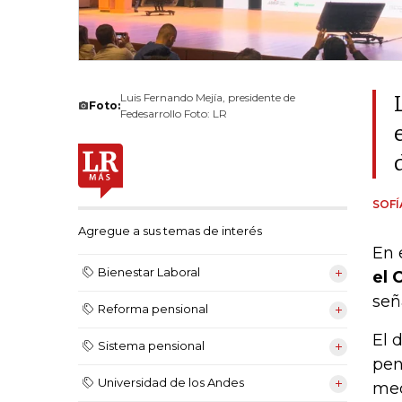
Luis Fernando Mejía, presidente de
Foto:
Fedesarrollo Foto: LR
SOF
Agregue a sus temas de interés
En 
Bienestar Laboral
el 
señ
Reforma pensional
El 
Sistema pensional
pen
Universidad de los Andes
med