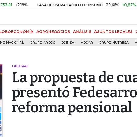
+2,19%
29,66%
+0,87%
+3,02%
TASA DE USURA CRÉDITO CONSUMO
LOBOECONOMÍA
AGRONEGOCIOS
ANÁLISIS
ASUNTOS LEGALES
RNO NACIONAL
GRUPO ARGOS
ODINSA
HOGAR
GRUPO NUTRESA
A
LABORAL
La propuesta de cua
presentó Fedesarrol
reforma pensional