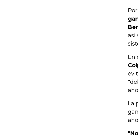
Por
gan
Ben
así
sis
En 
Col
evi
"de
aho
La 
gan
aho
"No