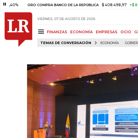
%
$ 408.498,97
+$ 8.753,81
ORO COMPRA BANCO DE LA REPÚBLICA
VIERNES, 07 DE AGOSTO DE 2026
FINANZAS
ECONOMÍA
EMPRESAS
OCIO
G
TEMAS DE CONVERSACIÓN
ECONOMÍA
GOBIE