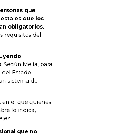
 personas que
esta es que los
n obligatorios,
 requisitos del
cluyendo
s
. Según Mejía, para
d del Estado
 un sistema de
o, en el que quienes
re lo indica,
ejez.
sional que no