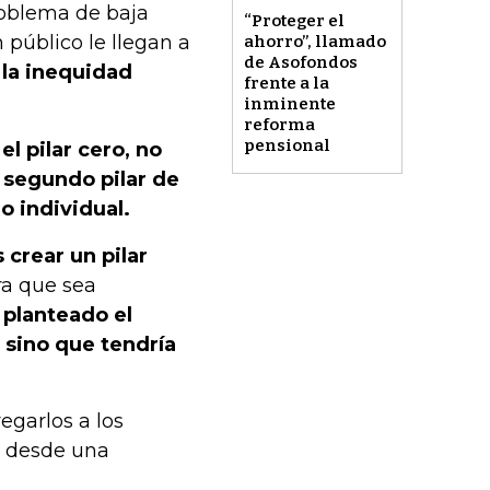
oblema de baja
“Proteger el
 público le llegan a
ahorro”, llamado
de Asofondos
 la inequidad
frente a la
inminente
reforma
pensional
el pilar cero, no
n segundo pilar de
o individual.
 crear un pilar
a que sea
 planteado el
 sino que tendría
egarlos a los
n, desde una