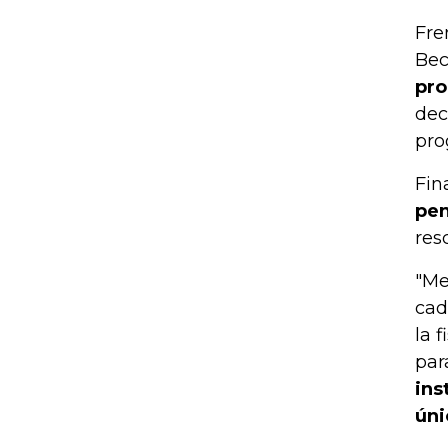
Fre
Bec
pro
dec
pro
Fin
pen
res
"Me
cad
la 
par
ins
úni