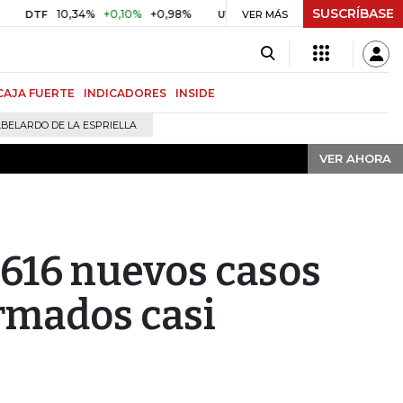
SUSCRÍBASE
VER AHORA
10,34%
+0,10%
+0,98%
$ 416,91
+$ 0,05
+0,01%
UVR
VER MÁS
BITCOIN
CAJA FUERTE
INDICADORES
INSIDE
BELARDO DE LA ESPRIELLA
VER AHORA
.616 nuevos casos
irmados casi