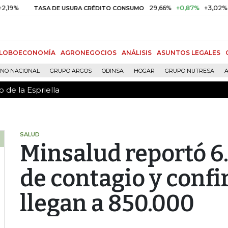
 de la Espriella
29,66%
+0,87%
+3,02%
TASA DE USURA CRÉDITO CONSUMO
DTF
LOBOECONOMÍA
AGRONEGOCIOS
ANÁLISIS
ASUNTOS LEGALES
RNO NACIONAL
GRUPO ARGOS
ODINSA
HOGAR
GRUPO NUTRESA
A
 de la Espriella
SALUD
Minsalud reportó 6
de contagio y conf
llegan a 850.000