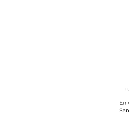
En 
San