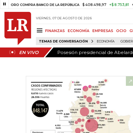
Posesión presidencial de Abelardo
EN VIVO
$ 408.498,97
+$ 8.753,81
+2,19%
COMPRA BANCO DE LA REPÚBLICA
VIERNES, 07 DE AGOSTO DE 2026
FINANZAS
ECONOMÍA
EMPRESAS
OCIO
G
TEMAS DE CONVERSACIÓN
ECONOMÍA
GOBIE
Posesión presidencial de Abelardo
EN VIVO