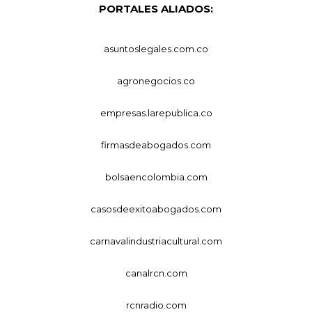
PORTALES ALIADOS:
asuntoslegales.com.co
agronegocios.co
empresas.larepublica.co
firmasdeabogados.com
bolsaencolombia.com
casosdeexitoabogados.com
carnavalindustriacultural.com
canalrcn.com
rcnradio.com