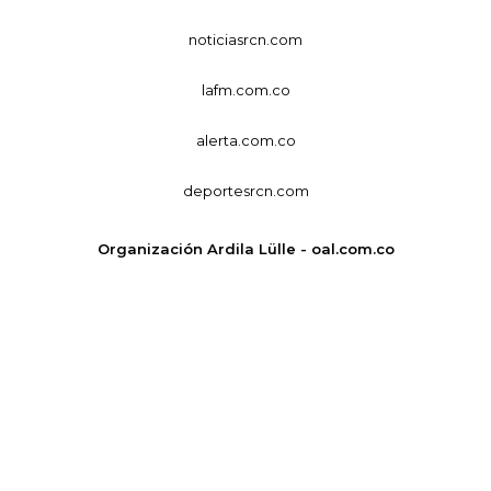
noticiasrcn.com
lafm.com.co
alerta.com.co
deportesrcn.com
Organización Ardila Lülle - oal.com.co