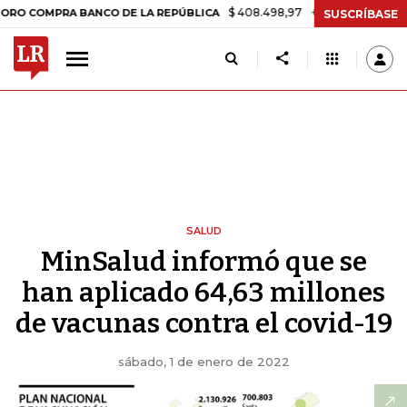
$ 408.498,97
+$ 8.753,81
+2,19%
PRA BANCO DE LA REPÚBLICA
T
SUSCRÍBASE
SALUD
MinSalud informó que se
han aplicado 64,63 millones
de vacunas contra el covid-19
sábado, 1 de enero de 2022