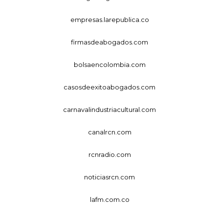
empresas.larepublica.co
firmasdeabogados.com
bolsaencolombia.com
casosdeexitoabogados.com
carnavalindustriacultural.com
canalrcn.com
rcnradio.com
noticiasrcn.com
lafm.com.co