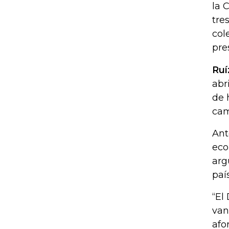
la 
tre
col
pre
Ru
abr
de 
cam
Ant
eco
arg
paí
“El
van
afo