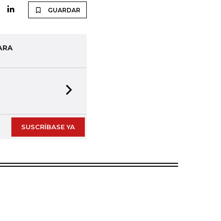
GUARDAR
ARA
Next slide
SUSCRÍBASE YA