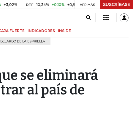
SUSCRÍBASE
%
10,34%
+0,10%
+0,98%
$ 416,91
+$ 0,05
+0,01%
DTF
UVR
VER MÁS
CAJA FUERTE
INDICADORES
INSIDE
BELARDO DE LA ESPRIELLA
ue se eliminará
rar al país de