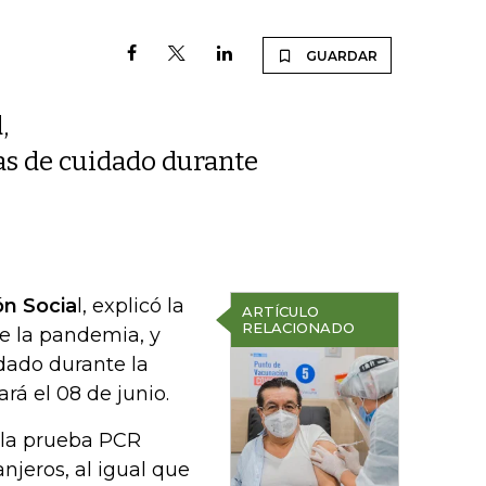
GUARDAR
,
as de cuidado durante
ón Socia
l, explicó la
ARTÍCULO
RELACIONADO
de la pandemia, y
dado durante la
á el 08 de junio.
á la prueba PCR
anjeros, al igual que