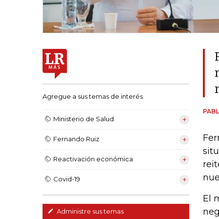
Agregue a sus temas de interés
PAB
Ministerio de Salud
Fer
Fernando Ruiz
sit
Reactivación económica
rei
nue
Covid-19
El 
neg
Administre sus temas