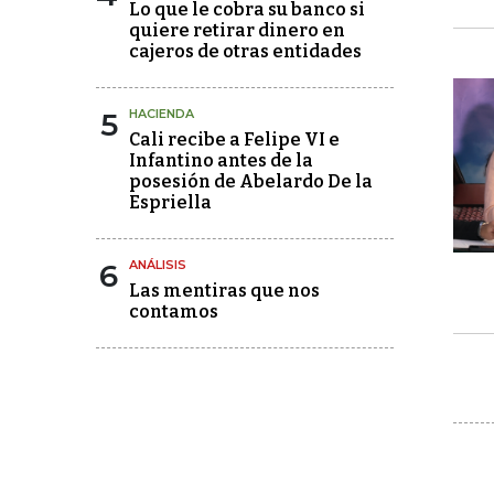
Lo que le cobra su banco si
quiere retirar dinero en
cajeros de otras entidades
5
HACIENDA
Cali recibe a Felipe VI e
Infantino antes de la
posesión de Abelardo De la
Espriella
6
ANÁLISIS
Las mentiras que nos
contamos