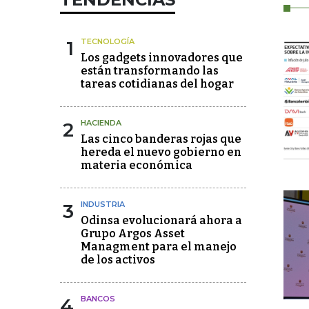
1
TECNOLOGÍA
Los gadgets innovadores que
están transformando las
tareas cotidianas del hogar
2
HACIENDA
Las cinco banderas rojas que
hereda el nuevo gobierno en
materia económica
3
INDUSTRIA
Odinsa evolucionará ahora a
Grupo Argos Asset
Managment para el manejo
de los activos
4
BANCOS