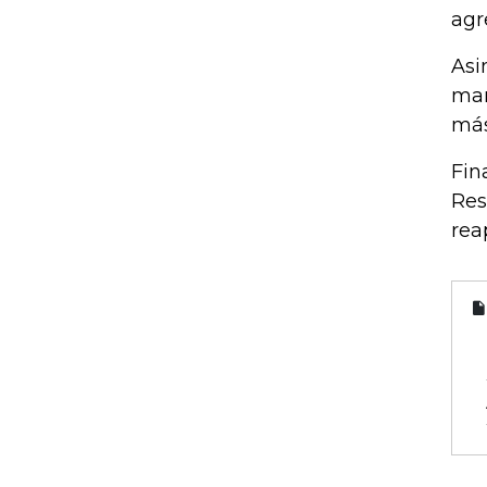
agr
Asi
man
más
Fin
Res
rea