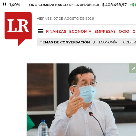
40%
$ 408.498,97
+$ 8.753,81
ORO COMPRA BANCO DE LA REPÚBLICA
VIERNES, 07 DE AGOSTO DE 2026
FINANZAS
ECONOMÍA
EMPRESAS
OCIO
G
TEMAS DE CONVERSACIÓN
ECONOMÍA
GOBIE