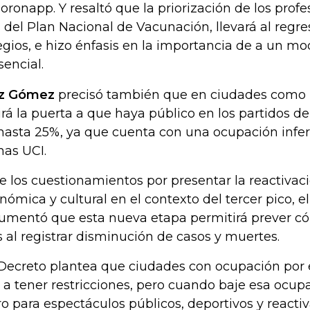
Coronapp. Y resaltó que la priorización de los prof
s del Plan Nacional de Vacunación, llevará al regre
egios, e hizo énfasis en la importancia de a un m
sencial.
íz Gómez
precisó también que en ciudades como B
irá la puerta a que haya público en los partidos de
hasta 25%, ya que cuenta con una ocupación inferi
as UCI.
e los cuestionamientos por presentar la reactivaci
nómica y cultural en el contexto del tercer pico, el 
umentó que esta nueva etapa permitirá prever có
s al registrar disminución de casos y muertes.
 Decreto plantea que ciudades con ocupación por
 a tener restricciones, pero cuando baje esa ocupa
ro para espectáculos públicos, deportivos y react