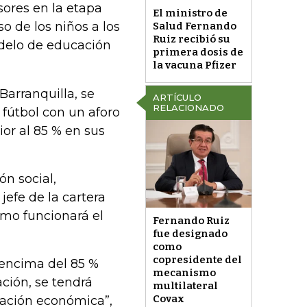
esores en la etapa
El ministro de
so de los niños a los
Salud Fernando
Ruiz recibió su
odelo de educación
primera dosis de
la vacuna Pfizer
arranquilla, se
ARTÍCULO
RELACIONADO
 fútbol con un aforo
or al 85 % en sus
ón social,
jefe de la cartera
mo funcionará el
Fernando Ruiz
fue designado
como
copresidente del
 encima del 85 %
mecanismo
ción, se tendrá
multilateral
Covax
ivación económica”,