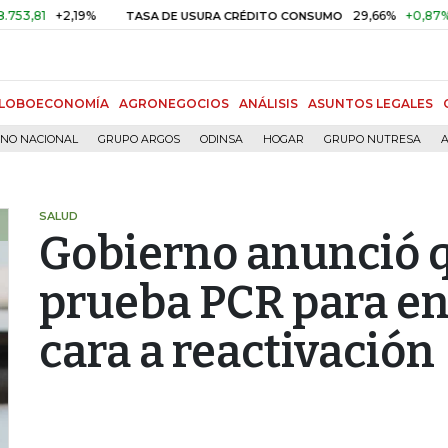
+2,19%
29,66%
+0,87%
+3,02
TASA DE USURA CRÉDITO CONSUMO
LOBOECONOMÍA
AGRONEGOCIOS
ANÁLISIS
ASUNTOS LEGALES
RNO NACIONAL
GRUPO ARGOS
ODINSA
HOGAR
GRUPO NUTRESA
A
SALUD
Gobierno anunció q
prueba PCR para ent
cara a reactivación