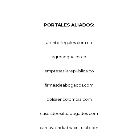
PORTALES ALIADOS:
asuntoslegales.com.co
agronegocios.co
empresas.larepublica.co
firmasdeabogados.com
bolsaencolombia.com
casosdeexitoabogados.com
carnavalindustriacultural.com