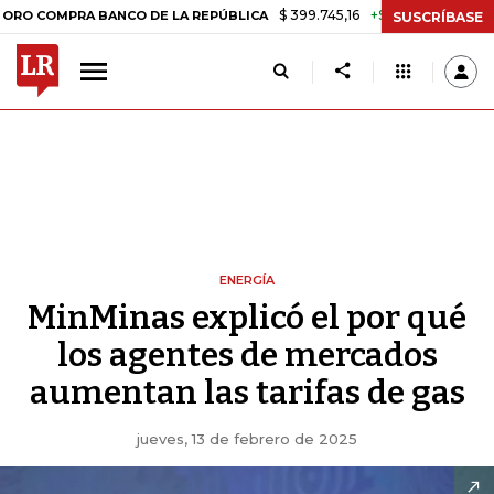
$ 399.745,16
+$ 2.295,71
+0,58%
PRA BANCO DE LA REPÚBLICA
TA
SUSCRÍBASE
ENERGÍA
MinMinas explicó el por qué
los agentes de mercados
aumentan las tarifas de gas
jueves, 13 de febrero de 2025