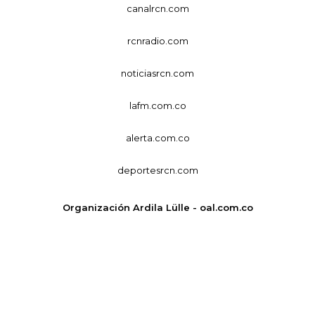
canalrcn.com
rcnradio.com
noticiasrcn.com
lafm.com.co
alerta.com.co
deportesrcn.com
Organización Ardila Lülle - oal.com.co