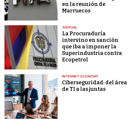
en la reunión de
Marruecos
JUDICIAL
La Procuraduría
intervino en sanción
que iba a imponer la
Superindustria contra
Ecopetrol
INTERNET ECONOMY
Ciberseguridad: del área
de TI a las juntas