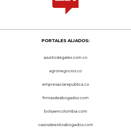
PORTALES ALIADOS:
asuntoslegales.com.co
agronegocios.co
empresas.larepublica.co
firmasdeabogados.com
bolsaencolombia.com
casosdeexitoabogados.com