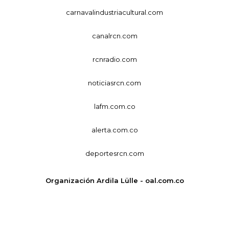
carnavalindustriacultural.com
canalrcn.com
rcnradio.com
noticiasrcn.com
lafm.com.co
alerta.com.co
deportesrcn.com
Organización Ardila Lülle - oal.com.co