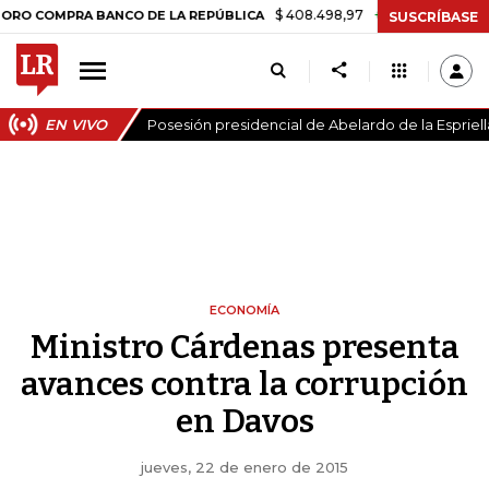
$ 408.498,97
+$ 8.753,81
+2,19%
MPRA BANCO DE LA REPÚBLICA
T
SUSCRÍBASE
EN VIVO
Posesión presidencial de Abelardo de la Espriell
ECONOMÍA
Ministro Cárdenas presenta
avances contra la corrupción
en Davos
jueves, 22 de enero de 2015