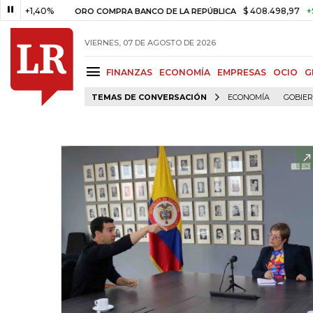
,40%
$ 408.498,97
+$ 8.753,8
ORO COMPRA BANCO DE LA REPÚBLICA
VIERNES, 07 DE AGOSTO DE 2026
FINANZAS
ECONOMÍA
EMPRESAS
OCIO
G
TEMAS DE CONVERSACIÓN
ECONOMÍA
GOBIE