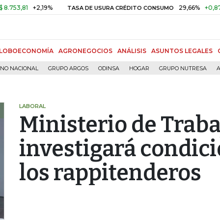
1
+2,19%
29,66%
+0,87%
+3,
TASA DE USURA CRÉDITO CONSUMO
LOBOECONOMÍA
AGRONEGOCIOS
ANÁLISIS
ASUNTOS LEGALES
RNO NACIONAL
GRUPO ARGOS
ODINSA
HOGAR
GRUPO NUTRESA
A
LABORAL
Ministerio de Traba
investigará condici
los rappitenderos