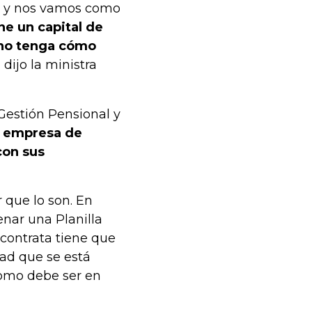
 y nos vamos como
e un capital de
 no tenga cómo
, dijo la ministra
 Gestión Pensional y
la empresa de
con sus
 que lo son. En
nar una Planilla
 contrata tiene que
dad que se está
omo debe ser en