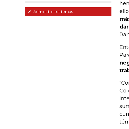
hem
ello
Administre sus temas
más
dar
Ram
Ent
Par
neg
tra
“Co
Col
Int
sum
cum
tér