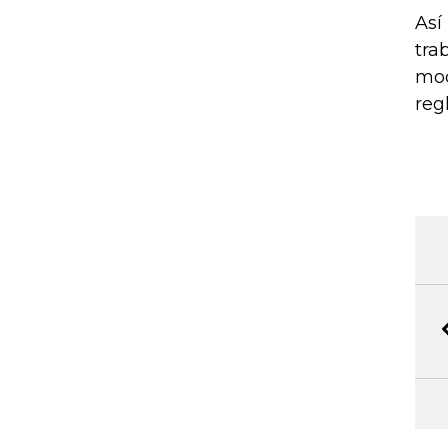
Así
tra
mod
reg