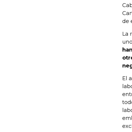
Cab
Car
de 
La 
uno
han
otr
neg
El 
lab
ent
tod
lab
emb
exc