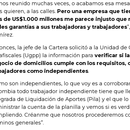
os reunido muchas veces, o acabamos esa mesa
s quieren, a las calles.
Pero una empresa que tien
 de US$1.000 millones me parece injusto que
les garantías a sus trabajadoras y trabajadores
”
írez.
onces, la jefe de la Cartera solicitó a la Unidad de
afiscales (Ugpp) la información para
verificar si 
ocio de domicilios cumple con los requisitos, 
bajadores como independientes
.
mo son independientes, lo que voy es a corroborar
ombia todo trabajador independiente tiene que lle
egrada de Liquidación de Aportes (Pila) y el que lo
inistrar la cuenta de la planilla y vemos si es ver
pliendo. Créanme que nosotros procederemos c
minos generales”.