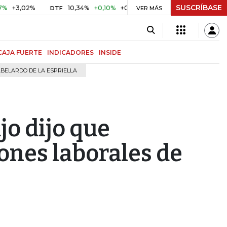
SUSCRÍBASE
02%
10,34%
+0,10%
+0,98%
$ 416,91
+$ 0,05
+0,01%
DTF
UVR
VER MÁS
CAJA FUERTE
INDICADORES
INSIDE
BELARDO DE LA ESPRIELLA
jo dijo que
ones laborales de