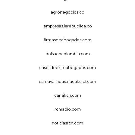
agronegocios.co
empresas.larepublica.co
firmasdeabogados.com
bolsaencolombia.com
casosdeexitoabogados.com
carnavalindustriacultural.com
canalrcn.com
rcnradio.com
noticiasrcn.com