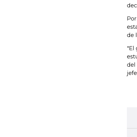
dec
Por
est
de 
"El
est
del
jef