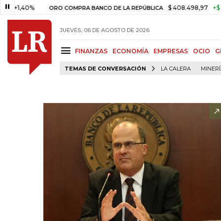
,40%
$ 408.498,97
+$ 8.753,8
ORO COMPRA BANCO DE LA REPÚBLICA
JUEVES, 06 DE AGOSTO DE 2026
FINANZAS
ECONOMÍA
EMPRESAS
OCIO
G
TEMAS DE CONVERSACIÓN
LA CALERA
MINER