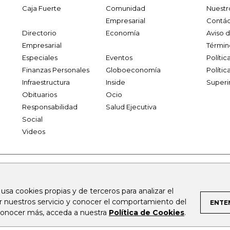
Caja Fuerte
Comunidad
Nuestr
Empresarial
Contác
Directorio
Economía
Aviso 
Empresarial
Términ
Especiales
Eventos
Políti
Finanzas Personales
Globoeconomía
Polític
Infraestructura
Inside
Superi
Obituarios
Ocio
Responsabilidad
Salud Ejecutiva
Social
Videos
.larepublica.co
firmasdeabogados.com
bolsaencolombia.com
 usa cookies propias y de terceros para analizar el
al.com
canalrcn.com
rcnradio.com
noticiasrcn.com
lafm.c
ar nuestros servicio y conocer el comportamiento del
ENTE
 conocer más, acceda a nuestra
Política de Cookies
.