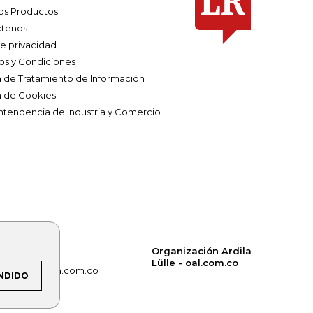
os Productos
tenos
de privacidad
os y Condiciones
ca de Tratamiento de Información
a de Cookies
ntendencia de Industria y Comercio
Organización Ardila
Lülle - oal.com.co
om.co
alerta.com.co
NDIDO