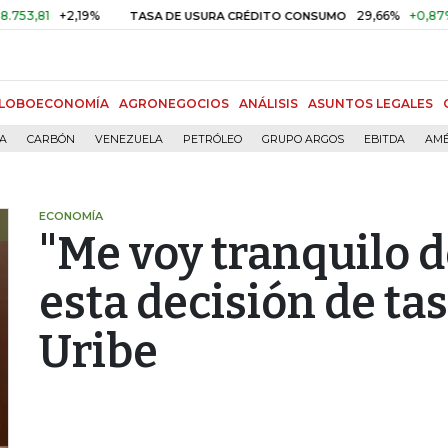
1
+2,19%
29,66%
+0,87%
+3,
TASA DE USURA CRÉDITO CONSUMO
LOBOECONOMÍA
AGRONEGOCIOS
ANÁLISIS
ASUNTOS LEGALES
ÍA
CARBÓN
VENEZUELA
PETRÓLEO
GRUPO ARGOS
EBITDA
AMÉ
ECONOMÍA
"Me voy tranquilo 
esta decisión de tas
Uribe