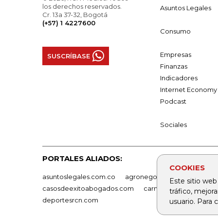
los derechos reservados.
Asuntos Legales
Cr. 13a 37-32, Bogotá
(+57) 1 4227600
Consumo
Empresas
SUSCRÍBASE
Finanzas
Indicadores
Internet Economy
Podcast
Sociales
PORTALES ALIADOS:
COOKIES
asuntoslegales.com.co
agronegocios.co
empresas
Este sitio web
casosdeexitoabogados.com
carnavalindustriacultur
tráfico, mejor
deportesrcn.com
usuario. Para