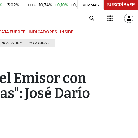
SUSCRÍBASE
02%
10,34%
+0,10%
+0,98%
$ 416,86
+$ 0,05
+0,01
DTF
UVR
VER MÁS
CAJA FUERTE
INDICADORES
INSIDE
RICA LATINA
MOROSIDAD
del Emisor con
as": José Darío