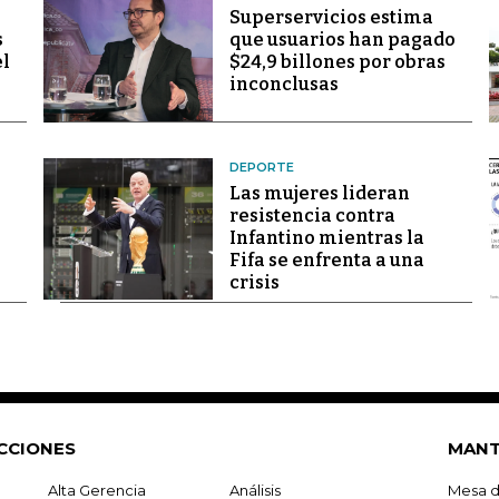
Superservicios estima
s
que usuarios han pagado
el
$24,9 billones por obras
inconclusas
DEPORTE
Las mujeres lideran
resistencia contra
Infantino mientras la
Fifa se enfrenta a una
crisis
CCIONES
MANT
Alta Gerencia
Análisis
Mesa d