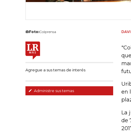
Foto:
Colprensa
DAVI
"Co
que
man
Agregue a sus temas de interés
fut
Uri
Administre sus temas
en 
pla
La 
de 
201