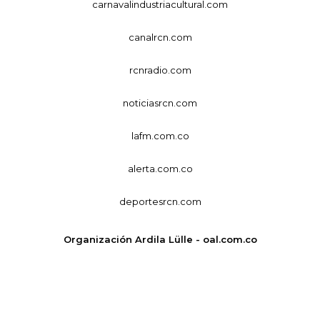
carnavalindustriacultural.com
canalrcn.com
rcnradio.com
noticiasrcn.com
lafm.com.co
alerta.com.co
deportesrcn.com
Organización Ardila Lülle - oal.com.co