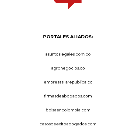
PORTALES ALIADOS:
asuntoslegales.com.co
agronegocios.co
empresas.larepublica.co
firmasdeabogados.com
bolsaencolombia.com
casosdeexitoabogados.com