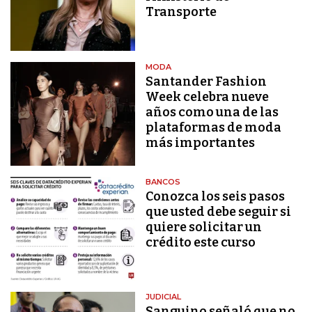
Transporte
MODA
Santander Fashion
Week celebra nueve
años como una de las
plataformas de moda
más importantes
BANCOS
Conozca los seis pasos
que usted debe seguir si
quiere solicitar un
crédito este curso
JUDICIAL
Sanguino señaló que no