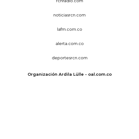
rcnradio.com
noticiasrcn.com
lafm.com.co
alerta.com.co
deportesrcn.com
Organización Ardila Lülle - oal.com.co