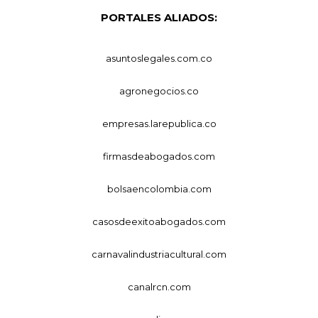
PORTALES ALIADOS:
asuntoslegales.com.co
agronegocios.co
empresas.larepublica.co
firmasdeabogados.com
bolsaencolombia.com
casosdeexitoabogados.com
carnavalindustriacultural.com
canalrcn.com