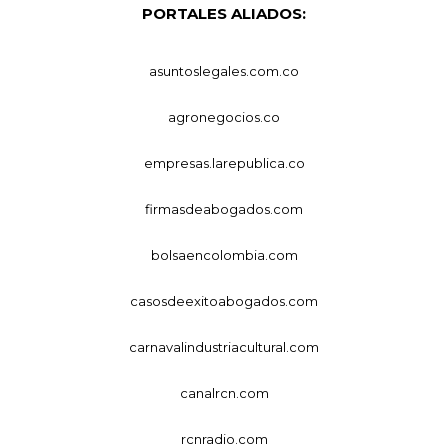
PORTALES ALIADOS:
asuntoslegales.com.co
agronegocios.co
empresas.larepublica.co
firmasdeabogados.com
bolsaencolombia.com
casosdeexitoabogados.com
carnavalindustriacultural.com
canalrcn.com
rcnradio.com