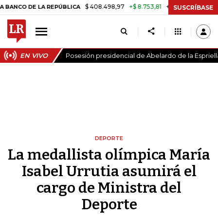
$ 408.498,97
+$ 8.753,81
+2,19%
 DE LA REPÚBLICA
TASA DE USU
SUSCRÍBASE
EN VIVO
Posesión presidencial de Abelardo de la Espriell
DEPORTE
La medallista olímpica María
Isabel Urrutia asumirá el
cargo de Ministra del
Deporte