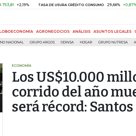
81
+2,19%
29,66%
+0,87%
+3,
TASA DE USURA CRÉDITO CONSUMO
LOBOECONOMÍA
AGRONEGOCIOS
ANÁLISIS
ASUNTOS LEGALES
RNO NACIONAL
GRUPO ARGOS
ODINSA
HOGAR
GRUPO NUTRESA
A
ECONOMÍA
Los US$10.000 millo
corrido del año mu
será récord: Santos