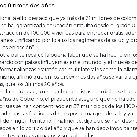
los últimos dos años”.
ional a ello, destacó que ya más de 21 millones de colo
se ha garantizado educación gratuita desde el grado 0 ha
strucción de 100.000 viviendas para entregar gratis, ad
amos unificando por lo alto los regímenes de salud y pr
lias en acción”.
otra parte recalcó la buena labor que se ha hecho en lo
rcio con países influyentes en el mundo, y el interés 
ormar alianzas estratégicas multilaterales como la Alianz
mismo, afirmó que en los próeximos dos años se vana a dj
s, que los últimos 20 años.
e la seguridad, que muchos analistas han dicho se ha d
años de Gobierno, el presidente aseguró que no ha sido a
oristas se han concentrado en 37 municipios de los 1.100 
además las facciones de grupos al margen de la ley ya n
l de ningún territorio. Finalmente, dijo que se han desm
dos en lo corrido del año y que se han dado importante
rentes grupos armados y sus cabecillas.