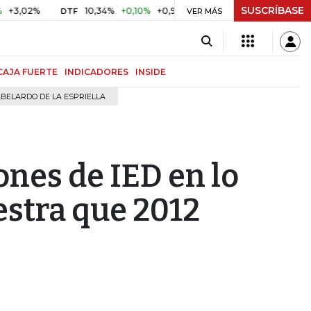
SUSCRÍBASE
02%
10,34%
+0,10%
+0,98%
$ 416,96
+$ 0,05
+0,01
DTF
UVR
VER MÁS
CAJA FUERTE
INDICADORES
INSIDE
BELARDO DE LA ESPRIELLA
nes de IED en lo
estra que 2012