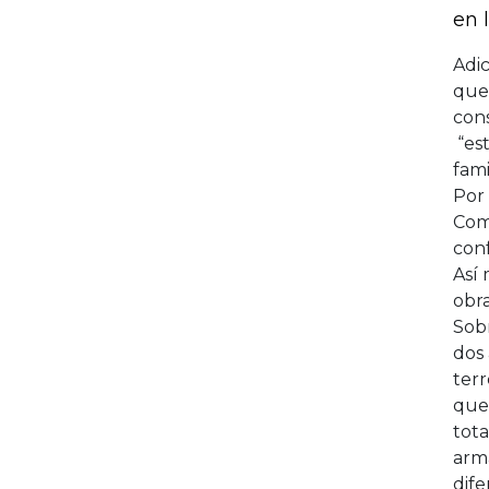
en 
Adic
que 
con
“est
fami
Por 
Come
conf
Así 
obra
Sobr
dos 
terr
que 
tota
arma
dife