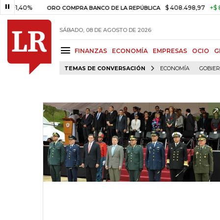
,40%
$ 408.498,97
+$ 8.753,
ORO COMPRA BANCO DE LA REPÚBLICA
SÁBADO, 08 DE AGOSTO DE 2026
FINANZAS
ECONOMÍA
EMPRESAS
OCIO
G
TEMAS DE CONVERSACIÓN
ECONOMÍA
GOBIE