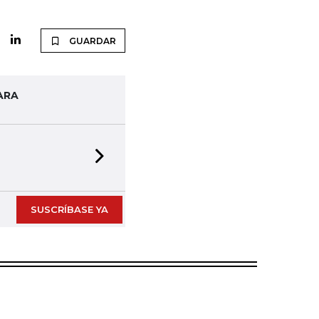
GUARDAR
ARA
Next slide
SUSCRÍBASE YA