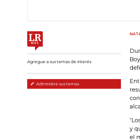
NATA
Dur
Boy
Agregue a sus temas de interés
def
Ent
Administre sus temas
res
con
alc
“Lo
y q
el 