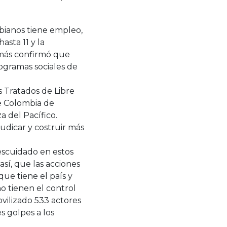
mbianos tiene empleo,
sta 11 y la
emás confirmó que
ogramas sociales de
s Tratados de Libre
de Colombia de
a del Pacífico.
udicar y costruir más
escuidado en estos
sí, que las acciones
que tiene el país y
o tienen el control
ovilizado 533 actores
s golpes a los