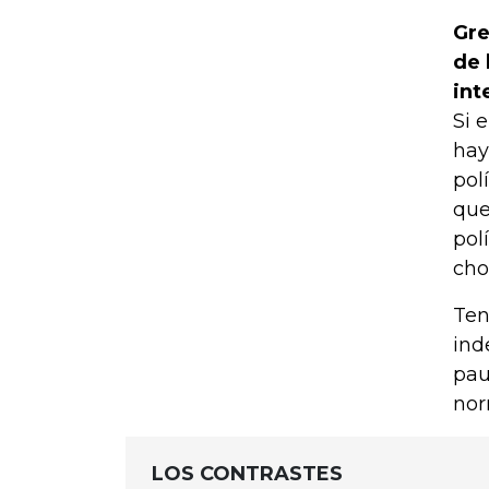
Gre
de 
int
Si 
hay
pol
que
pol
cho
Ten
ind
pau
nor
LOS CONTRASTES