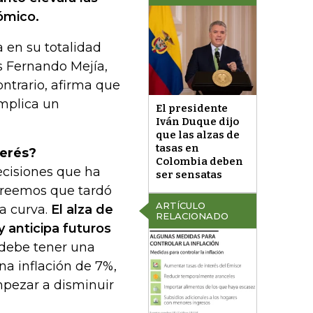
ómico.
 en su totalidad
s Fernando Mejía,
contrario, afirma que
implica un
El presidente
Iván Duque dijo
que las alzas de
tasas en
terés?
Colombia deben
cisiones que ha
ser sensatas
creemos que tardó
ARTÍCULO
la curva.
El alza de
RELACIONADO
y anticipa futuros
debe tener una
a inflación de 7%,
mpezar a disminuir