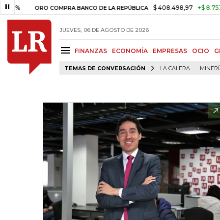
$ 408.498,97
+$ 8.753,81
+
ORO COMPRA BANCO DE LA REPÚBLICA
JUEVES, 06 DE AGOSTO DE 2026
FINANZAS
ECONOMÍA
EMPRESAS
OCIO
G
TEMAS DE CONVERSACIÓN
LA CALERA
MINER