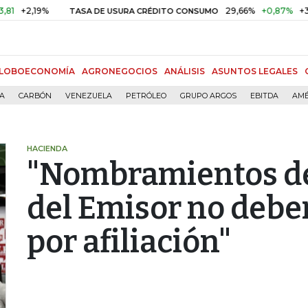
2,19%
29,66%
+0,87%
+3,02%
TASA DE USURA CRÉDITO CONSUMO
LOBOECONOMÍA
AGRONEGOCIOS
ANÁLISIS
ASUNTOS LEGALES
ÍA
CARBÓN
VENEZUELA
PETRÓLEO
GRUPO ARGOS
EBITDA
AMÉ
HACIENDA
"Nombramientos de
del Emisor no debe
por afiliación"