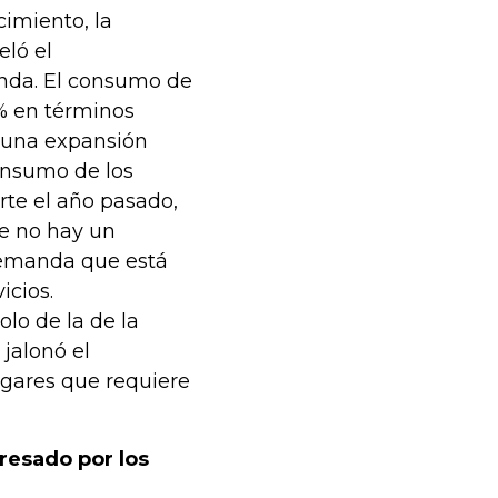
cimiento, la
ló el
nda. El consumo de
% en términos
 una expansión
onsumo de los
rte el año pasado,
ue no hay un
emanda que está
icios.
olo de la de la
 jalonó el
ogares que requiere
esado por los