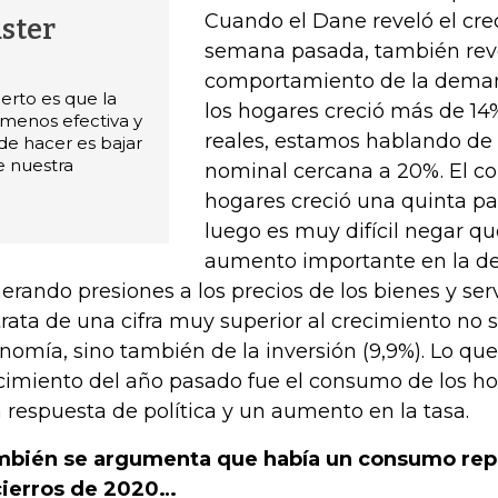
Cuando el Dane reveló el cre
ster
semana pasada, también reve
comportamiento de la dema
ierto es que la
los hogares creció más de 14
 menos efectiva y
reales, estamos hablando de
 de hacer es bajar
e nuestra
nominal cercana a 20%. El c
hogares creció una quinta pa
luego es muy difícil negar q
aumento importante en la d
erando presiones a los precios de los bienes y serv
trata de una cifra muy superior al crecimiento no s
nomía, sino también de la inversión (9,9%). Lo que
cimiento del año pasado fue el consumo de los h
 respuesta de política y un aumento en la tasa.
bién se argumenta que había un consumo repr
ierros de 2020…