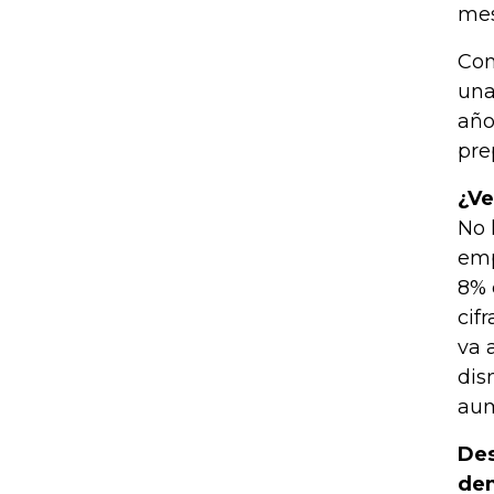
mes
Con
una
año
pre
¿Ve
No 
emp
8% 
cif
va 
dis
aum
Des
de