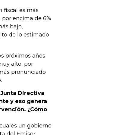
 fiscal es más
ará por encima de 6%
más bajo,
to de lo estimado
los próximos años
muy alto, por
e más pronunciado
.
Junta Directiva
nte y eso genera
tervención. ¿Cómo
 cuales un gobierno
ta del Emisor