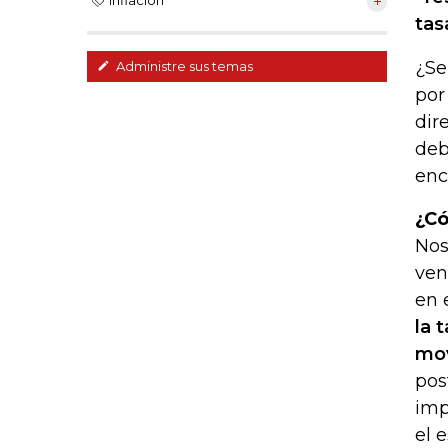
Inflación
tas
¿Se
Administre sus temas
por
dir
deb
enc
¿Có
Nos
ven
en 
la 
mov
pos
imp
el 