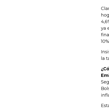
Cla
hog
4,6
ya 
fin
10%
Ins
la 
¿Có
Em
Seg
Bol
inf
Est