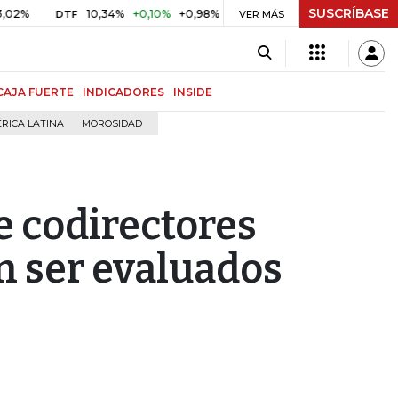
SUSCRÍBASE
10,34%
+0,10%
+0,98%
$ 416,86
+$ 0,05
+0,01%
DTF
UVR
VER MÁS
CAJA FUERTE
INDICADORES
INSIDE
RICA LATINA
MOROSIDAD
 codirectores
n ser evaluados