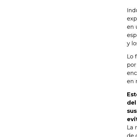
Ind
exp
en 
esp
y l
Lo 
por
enc
en 
Est
del
sus
evi
La 
de 