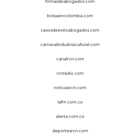
firmasdeabogados.com
bolsaencolombia.com
casosdeexitoabogados.com
carnavalindustriacultural.com
canalrcn.com
rcnradio.com
noticiasrcn.com
lafm.com.co
alerta.com.co
deportesrcn.com