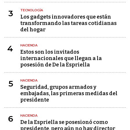
TECNOLOGÍA
3
Los gadgets innovadores que están
transformando las tareas cotidianas
del hogar
HACIENDA
4
Estos son los invitados
internacionales que llegan a la
posesión de De la Espriella
HACIENDA
5
Seguridad, grupos armados y
embajadas, las primeras medidas del
presidente
HACIENDA
6
De la Espriella se posesionó como
presidente, pero aún no hay director