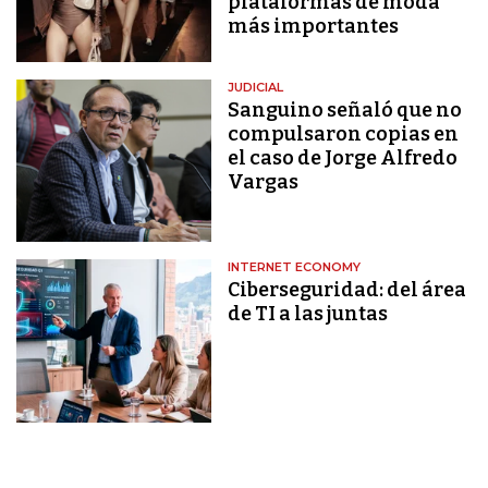
plataformas de moda
más importantes
JUDICIAL
Sanguino señaló que no
compulsaron copias en
el caso de Jorge Alfredo
Vargas
INTERNET ECONOMY
Ciberseguridad: del área
de TI a las juntas