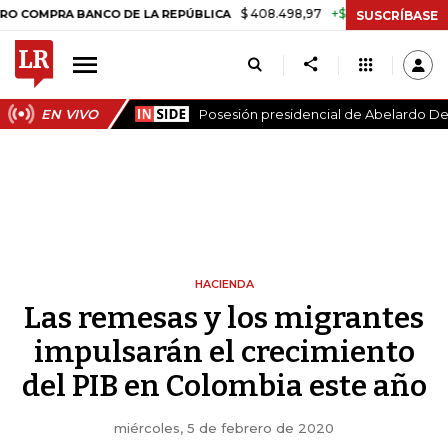
$ 408.498,97
+$ 8.753,81
+2,19%
A BANCO DE LA REPÚBLICA
TASA
SUSCRÍBASE
EN VIVO
Posesión presidencial de Abelardo De 
HACIENDA
Las remesas y los migrantes
impulsarán el crecimiento
del PIB en Colombia este año
miércoles, 5 de febrero de 2020