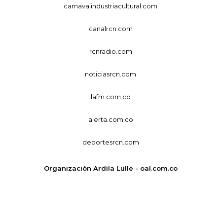
carnavalindustriacultural.com
canalrcn.com
rcnradio.com
noticiasrcn.com
lafm.com.co
alerta.com.co
deportesrcn.com
Organización Ardila Lülle - oal.com.co