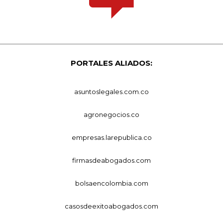
PORTALES ALIADOS:
asuntoslegales.com.co
agronegocios.co
empresas.larepublica.co
firmasdeabogados.com
bolsaencolombia.com
casosdeexitoabogados.com