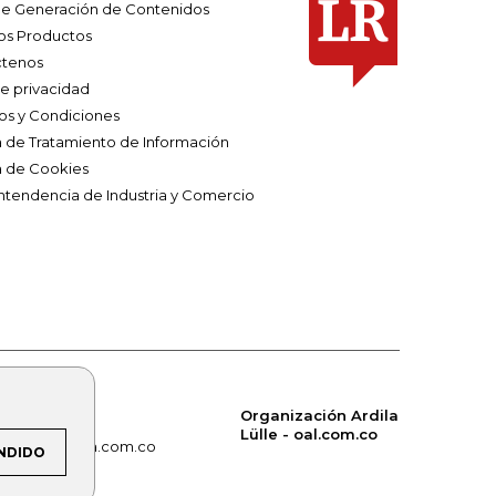
e Generación de Contenidos
os Productos
tenos
de privacidad
os y Condiciones
ca de Tratamiento de Información
a de Cookies
ntendencia de Industria y Comercio
Organización Ardila
Lülle - oal.com.co
om.co
alerta.com.co
NDIDO