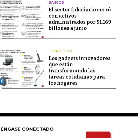
BANCOS
El sector fiduciario cerró
con activos
administrados por $1.169
billones a junio
TECNOLOGÍA
Los gadgets innovadores
que están
transformando las
tareas cotidianas para
los hogares
ÉNGASE CONECTADO