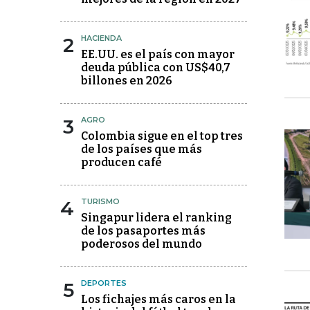
2
HACIENDA
EE.UU. es el país con mayor
deuda pública con US$40,7
billones en 2026
3
AGRO
Colombia sigue en el top tres
de los países que más
producen café
4
TURISMO
Singapur lidera el ranking
de los pasaportes más
poderosos del mundo
5
DEPORTES
Los fichajes más caros en la