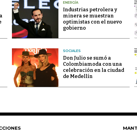
ENERGÍA
Industrias petrolera y
a
minera se muestran
e
optimistas con el nuevo
gobierno
SOCIALES
Don Julio se sumó a
Colombiamoda con una
celebración en la ciudad
de Medellín
CCIONES
MANT