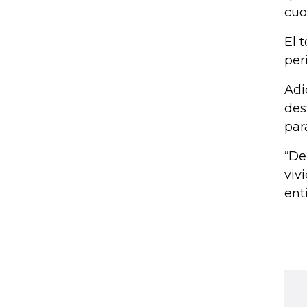
cuo
El 
per
Adi
des
par
“De
viv
ent