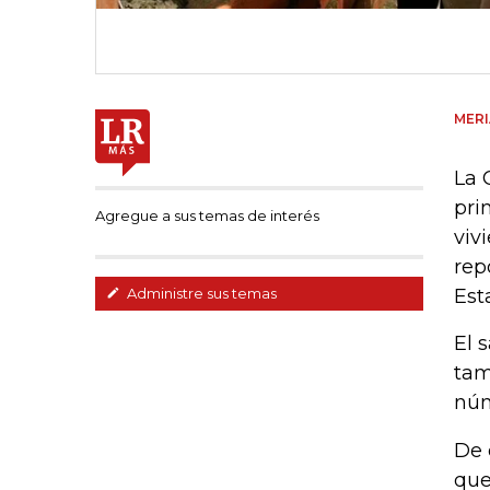
MER
La 
pri
Agregue a sus temas de interés
viv
rep
Est
Administre sus temas
El 
tam
núm
De 
que