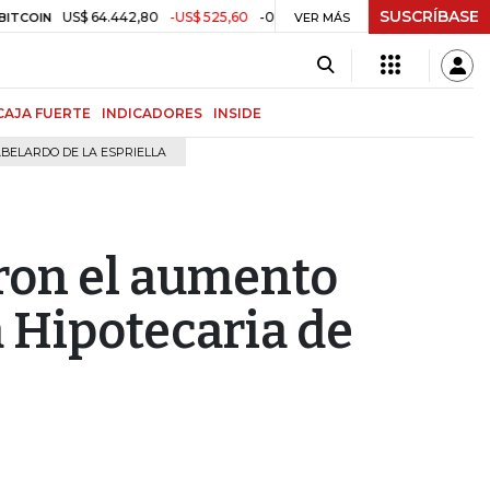
SUSCRÍBASE
US$ 64.442,80
-US$ 525,60
-0,81%
$ 3.157,43
-$ 21,97
-0
IN
VER MÁS
TRM
CAJA FUERTE
INDICADORES
INSIDE
BELARDO DE LA ESPRIELLA
ron el aumento
a Hipotecaria de