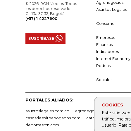
Agronegocios
© 2026, RCN Medios. Todos
los derechos reservados.
Asuntos Legales
Cr. 13a 37-32, Bogotá
(+57) 1 4227600
Consumo
Empresas
SUSCRÍBASE
Finanzas
Indicadores
Internet Economy
Podcast
Sociales
PORTALES ALIADOS:
COOKIES
asuntoslegales.com.co
agronegocios.co
empresas
Este sitio web
casosdeexitoabogados.com
carnavalindustriacultur
tráfico, mejor
usuario. Para
deportesrcn.com