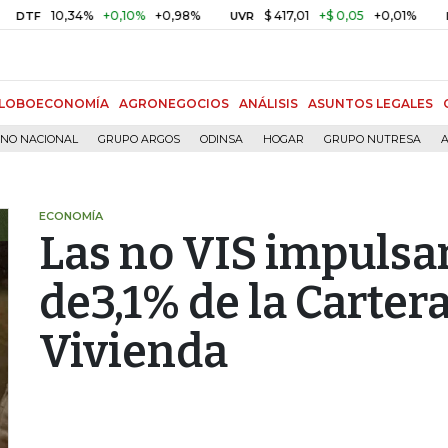
10,34%
+0,10%
+0,98%
$ 417,01
+$ 0,05
+0,01%
F
UVR
BITCO
LOBOECONOMÍA
AGRONEGOCIOS
ANÁLISIS
ASUNTOS LEGALES
RNO NACIONAL
GRUPO ARGOS
ODINSA
HOGAR
GRUPO NUTRESA
A
ECONOMÍA
Las no VIS impulsa
de3,1% de la Carter
Vivienda