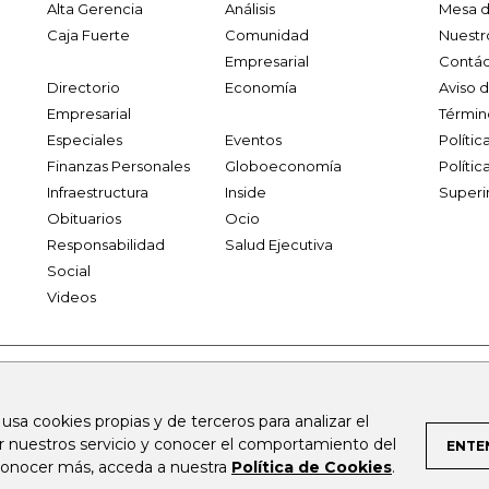
Alta Gerencia
Análisis
Mesa d
Caja Fuerte
Comunidad
Nuestr
Empresarial
Contác
Directorio
Economía
Aviso 
Empresarial
Términ
Especiales
Eventos
Políti
Finanzas Personales
Globoeconomía
Polític
Infraestructura
Inside
Superi
Obituarios
Ocio
Responsabilidad
Salud Ejecutiva
Social
Videos
.larepublica.co
firmasdeabogados.com
bolsaencolombia.com
 usa cookies propias y de terceros para analizar el
al.com
canalrcn.com
rcnradio.com
noticiasrcn.com
lafm.c
ar nuestros servicio y conocer el comportamiento del
ENTE
 conocer más, acceda a nuestra
Política de Cookies
.