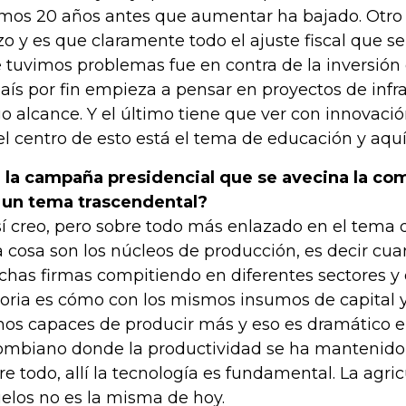
imos 20 años antes que aumentar ha bajado. Otro
zo y es que claramente todo el ajuste fiscal que se
 tuvimos problemas fue en contra de la inversión e
país por fin empieza a pensar en proyectos de inf
go alcance. Y el último tiene que ver con innovació
el centro de esto está el tema de educación y aquí
 la campaña presidencial que se avecina la co
 un tema trascendental?
sí creo, pero sobre todo más enlazado en el tema 
 cosa son los núcleos de producción, es decir cua
has firmas compitiendo en diferentes sectores y o
toria es cómo con los mismos insumos de capital
os capaces de producir más y eso es dramático 
ombiano donde la productividad se ha mantenido 
re todo, allí la tecnología es fundamental. La agri
elos no es la misma de hoy.