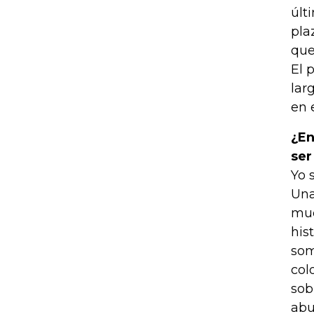
últ
pla
que
El 
lar
en 
¿En
ser
Yo 
Una
muc
his
som
col
sob
abu