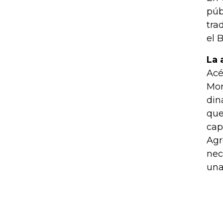
púb
tra
el 
La 
Acé
Mor
din
que
cap
Agr
nec
una