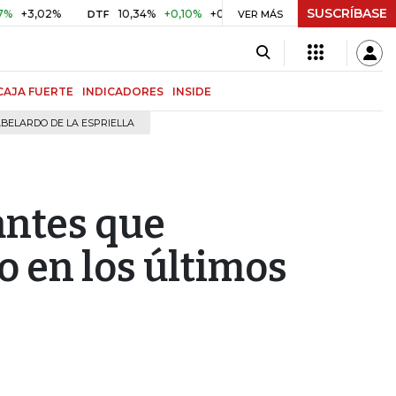
SUSCRÍBASE
02%
10,34%
+0,10%
+0,98%
$ 416,91
+$ 0,05
+0,01%
DTF
UVR
VER MÁS
CAJA FUERTE
INDICADORES
INSIDE
BELARDO DE LA ESPRIELLA
antes que
o en los últimos