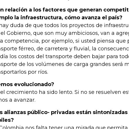
n relación a los factores que generan competit
mplo la infraestructura, cómo avanza el país?
hay duda de que todos los proyectos de infraestr
 el Gobierno, que son muy ambiciosos, van a agre
la competencia, por ejemplo, si usted piensa que 
nsporte férreo, de carretera y fluvial, la consecuenc
 día los costos del transporte deben bajar para to
nsporte de los volúmenes de carga grandes será m
nsportarlos por ríos.
emos evolucionado?
 el crecimiento ha sido lento. Si no se resuelven e
os a avanzar.
s alianzas público- privadas están sintonizadas
iles?
Colombia nos falta tener una mirada que permita 