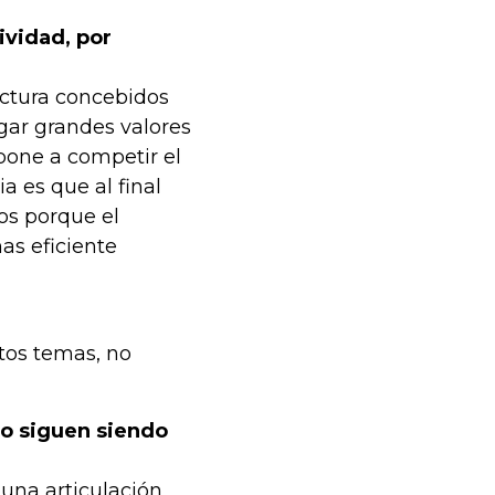
ividad, por
uctura concebidos
gar grandes valores
pone a competir el
ia es que al final
dos porque el
as eficiente
stos temas, no
 o siguen siendo
una articulación