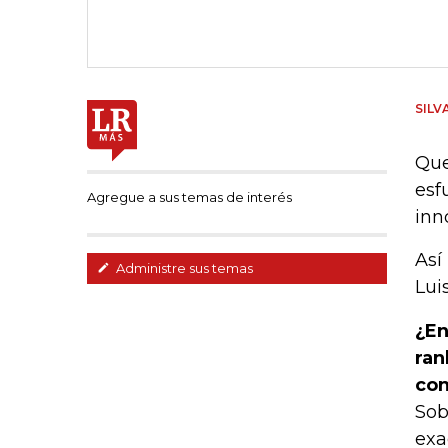
SILV
Que
esf
Agregue a sus temas de interés
inn
Así
Administre sus temas
Lui
¿En
ran
con
Sob
exa