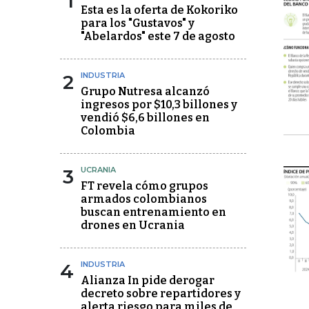
1
Esta es la oferta de Kokoriko
para los "Gustavos" y
"Abelardos" este 7 de agosto
2
INDUSTRIA
Grupo Nutresa alcanzó
ingresos por $10,3 billones y
vendió $6,6 billones en
Colombia
3
UCRANIA
FT revela cómo grupos
armados colombianos
buscan entrenamiento en
drones en Ucrania
4
INDUSTRIA
Alianza In pide derogar
decreto sobre repartidores y
alerta riesgo para miles de