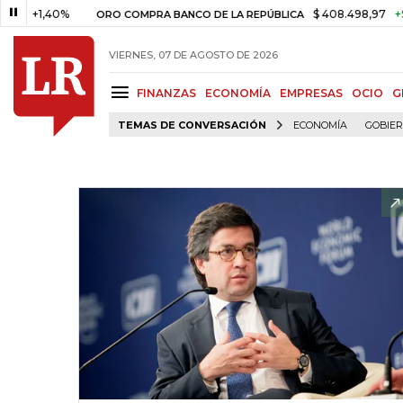
,40%
$ 408.498,97
+$ 8.753,8
ORO COMPRA BANCO DE LA REPÚBLICA
VIERNES, 07 DE AGOSTO DE 2026
FINANZAS
ECONOMÍA
EMPRESAS
OCIO
G
TEMAS DE CONVERSACIÓN
ECONOMÍA
GOBIE