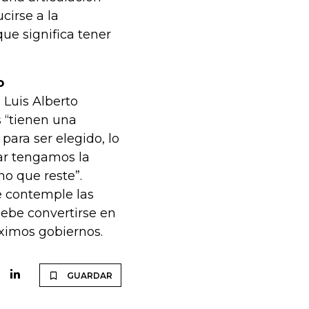
cirse a la
que significa tener
o
 Luis Alberto
 “tienen una
ara ser elegido, lo
zar tengamos la
o que reste”.
e contemple las
debe convertirse en
ximos gobiernos.
GUARDAR