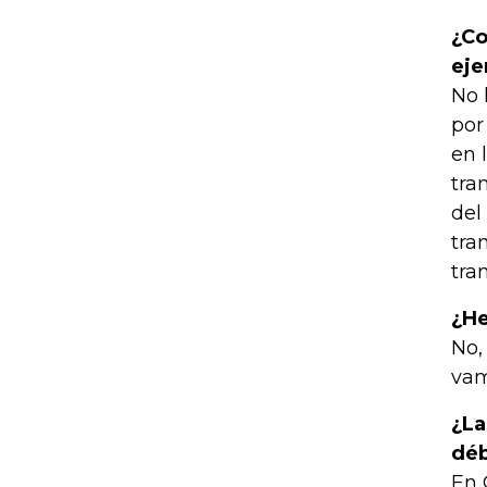
¿Co
eje
No 
por
en 
tra
del
tra
tra
¿H
No,
vam
¿La
déb
En 