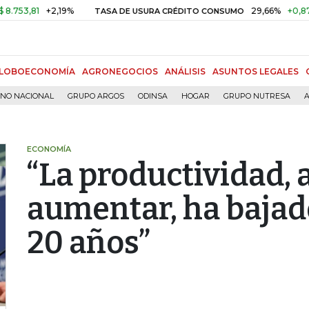
1
+2,19%
29,66%
+0,87%
+3,
TASA DE USURA CRÉDITO CONSUMO
LOBOECONOMÍA
AGRONEGOCIOS
ANÁLISIS
ASUNTOS LEGALES
RNO NACIONAL
GRUPO ARGOS
ODINSA
HOGAR
GRUPO NUTRESA
A
ECONOMÍA
“La productividad, 
aumentar, ha bajad
20 años”