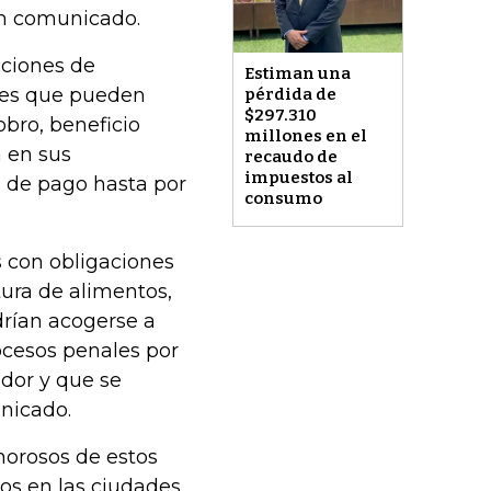
un comunicado.
cciones de
Estiman una
tes que pueden
pérdida de
$297.310
obro, beneficio
millones en el
a en sus
recaudo de
impuestos al
s de pago hasta por
consumo
s con obligaciones
tura de alimentos,
drían acogerse a
rocesos penales por
ador y que se
nicado.
morosos de estos
os en las ciudades