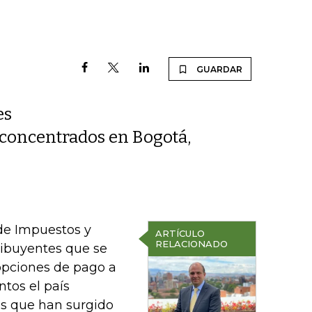
GUARDAR
es
 concentrados en Bogotá,
de Impuestos y
ARTÍCULO
RELACIONADO
ribuyentes que se
 opciones de pago a
tos el país
s que han surgido