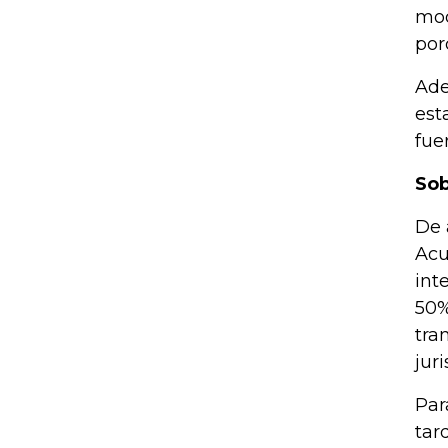
mod
por
Ade
est
fue
Sob
De 
Acu
int
50%
tra
juri
Par
tar