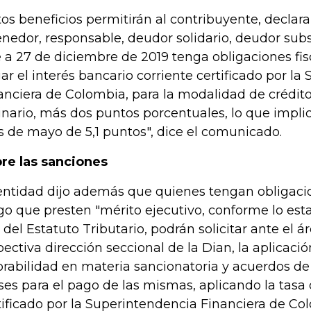
tos beneficios permitirán al contribuyente, declar
enedor, responsable, deudor solidario, deudor subs
 a 27 de diciembre de 2019 tenga obligaciones fis
ar el interés bancario corriente certificado por l
anciera de Colombia, para la modalidad de crédi
inario, más dos puntos porcentuales, lo que implic
 de mayo de 5,1 puntos", dice el comunicado.
re las sanciones
entidad dijo además que quienes tengan obligacio
go que presten "mérito ejecutivo, conforme lo esta
 del Estatuto Tributario, podrán solicitar ante el á
pectiva dirección seccional de la Dian, la aplicació
orabilidad en materia sancionatoria y acuerdos de
es para el pago de las mismas, aplicando la tasa 
tificado por la Superintendencia Financiera de Col