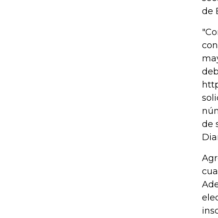
de 
"Co
con
may
deb
htt
sol
núm
de 
Dia
Agr
cua
Ade
ele
ins