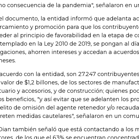
o consecuencia de la pandemia", señalaron en 
el documento, la entidad informó que adelanta a
rcamiento y promoción para que los contribuyen
eder al principio de favorabilidad en la etapa de c
templado en la Ley 2010 de 2019, se pongan al dí
igaciones, ahorren intereses y accedan a acuerdo
meses.
acuerdo con la entidad, son 27.247 contribuyente
 valor de $1,2 billones, de los sectores de manufac
tuario y accesorios, y de construcción; quienes po
os beneficios, "y así evitar que se adelanten los p
delito de omisión del agente retenedor y/o recaud
reten medidas cautelares", señalaron en un comu
Dian también señaló que está contactando a los 
tores, de los que el 63% se encuentran concentrad