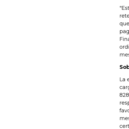
"Es
ret
que
pag
Fin
ord
mes
Sob
La 
car
828
res
fav
mes
cer