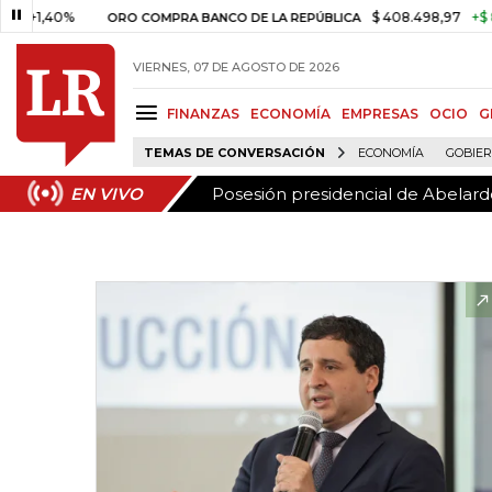
Posesión presidencial de Abelardo
EN VIVO
40%
$ 408.498,97
+$ 8.753,81
ORO COMPRA BANCO DE LA REPÚBLICA
VIERNES, 07 DE AGOSTO DE 2026
FINANZAS
ECONOMÍA
EMPRESAS
OCIO
G
TEMAS DE CONVERSACIÓN
ECONOMÍA
GOBIE
Posesión presidencial de Abelardo
EN VIVO