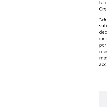
tér
Cre
"Se
sub
dec
inc
por
med
más
acc