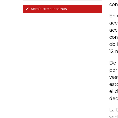
com
Administre sus temas
En 
ace
acc
con
obl
12 
De 
por
ves
est
el 
dec
La 
sec