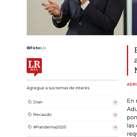
Foto:
LR
ADRI
Agregue a sus temas de interés
En 
Dian
Adu
Recaudo
pon
las
#Pandemia2020
req