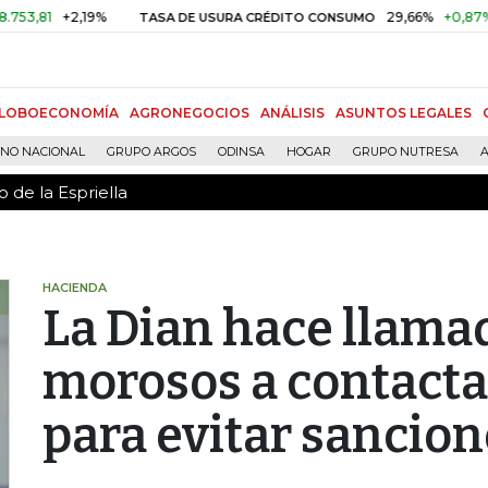
 de la Espriella
+2,19%
29,66%
+0,87%
+3,0
TASA DE USURA CRÉDITO CONSUMO
LOBOECONOMÍA
AGRONEGOCIOS
ANÁLISIS
ASUNTOS LEGALES
RNO NACIONAL
GRUPO ARGOS
ODINSA
HOGAR
GRUPO NUTRESA
A
 de la Espriella
HACIENDA
La Dian hace llamad
morosos a contactar
para evitar sancion