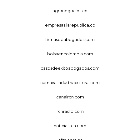
agronegocios.co
empresas.larepublica.co
firmasdeabogados.com
bolsaencolombia.com
casosdeexitoabogados.com
carnavalindustriacultural.com
canalrcn.com
rcnradio.com
noticiasrcn.com
lafm.com.co