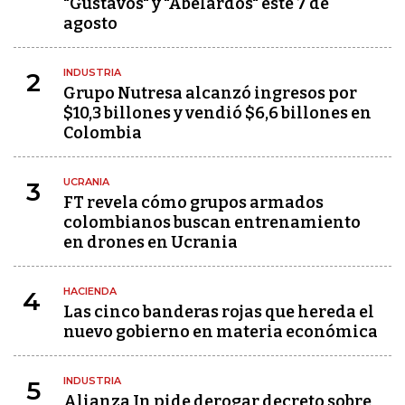
"Gustavos" y "Abelardos" este 7 de
agosto
INDUSTRIA
2
Grupo Nutresa alcanzó ingresos por
$10,3 billones y vendió $6,6 billones en
Colombia
UCRANIA
3
FT revela cómo grupos armados
colombianos buscan entrenamiento
en drones en Ucrania
HACIENDA
4
Las cinco banderas rojas que hereda el
nuevo gobierno en materia económica
INDUSTRIA
5
Alianza In pide derogar decreto sobre