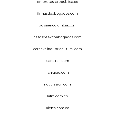
empresas.larepublica.co
firmasdeabogados.com
bolsaencolombia.com
casosdeexitoabogados.com
carnavalindustriacultural.com
canalrcn.com
rcnradio.com
noticiasrcn.com
lafm.com.co
alerta.com.co