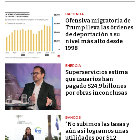
HACIENDA
Ofensiva migratoria de
Trump lleva las órdenes
de deportación a su
nivel más alto desde
1998
ENERGÍA
Superservicios estima
que usuarios han
pagado $24,9 billones
por obras inconclusas
BANCOS
"No subimos las tasas y
aún así logramos unas
utilidades por $1,2