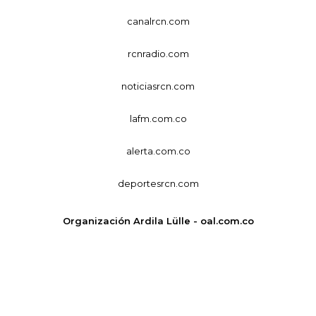
canalrcn.com
rcnradio.com
noticiasrcn.com
lafm.com.co
alerta.com.co
deportesrcn.com
Organización Ardila Lülle - oal.com.co