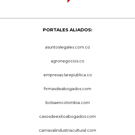
PORTALES ALIADOS:
asuntoslegales.com.co
agronegocios.co
empresas.larepublica.co
firmasdeabogados.com
bolsaencolombia.com
casosdeexitoabogados.com
carnavalindustriacultural.com