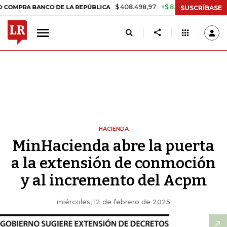
$ 408.498,97
+$ 8.753,81
+2,19%
ANCO DE LA REPÚBLICA
TASA D
SUSCRÍBASE
HACIENDA
MinHacienda abre la puerta
a la extensión de conmoción
y al incremento del Acpm
miércoles, 12 de febrero de 2025