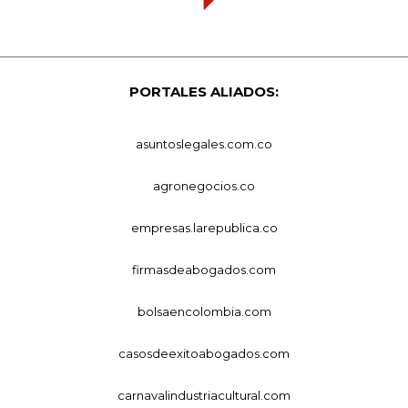
PORTALES ALIADOS:
asuntoslegales.com.co
agronegocios.co
empresas.larepublica.co
firmasdeabogados.com
bolsaencolombia.com
casosdeexitoabogados.com
carnavalindustriacultural.com