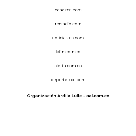
canalrcn.com
rcnradio.com
noticiasrcn.com
lafm.com.co
alerta.com.co
deportesrcn.com
Organización Ardila Lülle - oal.com.co